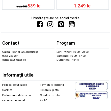
839 lei
1,249 lei
929 lei
Urmărește-ne pe social media
Contact
Program
Calea Plevnei 222, București
Luni - vineri: 10.00 - 20.00
0755 223 274
Sâmbătă: 10.00 - 17.00
contact@skates.ro
Duminică: închis
Informații utile
Politica de utilizare
Termeni și condiții
Cookies
Livrare și plată
Prelucrarea datelor cu
Condiții de retur
caracter personal
ANPC