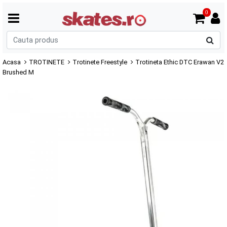
0
C
p
Acasa
TROTINETE
Trotinete Freestyle
Trotineta Ethic DTC Erawan V2
Brushed M