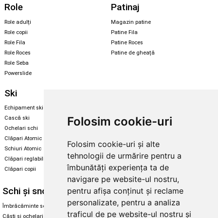
Role
Patinaj
Role adulți
Magazin patine
Role copii
Patine Fila
Role Fila
Patine Roces
Role Roces
Patine de gheață
Role Seba
Powerslide
Ski
Snowboard
Echipament ski
Magazin snowboard
Folosim cookie-uri
Cască ski
Echipament snowboard
Ochelari schi
Legături Rome SDS
Clăpari Atomic
Folosim cookie-uri și alte
Skate & longboard
Schiuri Atomic
tehnologii de urmărire pentru a
Clăpari reglabili
Santa Cruz
îmbunătăți experiența ta de
Clăpari copii
Enuff Skateboards
navigare pe website-ul nostru,
Schi și snowboard
Diverse
pentru afișa conținut și reclame
personalizate, pentru a analiza
Îmbrăcăminte schi și snowboard
Cum aleg rolele
traficul de pe website-ul nostru și
Căști și ochelari de iarnă
Cum aleg ochelarii