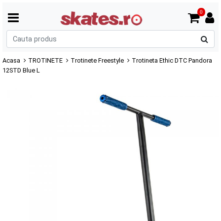
0
C
p
Acasa
TROTINETE
Trotinete Freestyle
Trotineta Ethic DTC Pandora
12STD Blue L