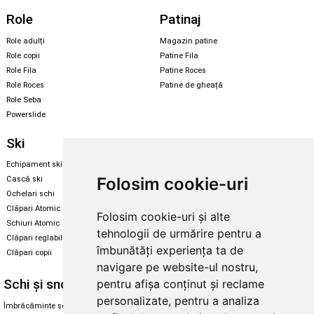
Role
Patinaj
Role adulți
Magazin patine
Role copii
Patine Fila
Role Fila
Patine Roces
Role Roces
Patine de gheață
Role Seba
Powerslide
Ski
Snowboard
Echipament ski
Magazin snowboard
Folosim cookie-uri
Cască ski
Echipament snowboard
Ochelari schi
Legături Rome SDS
Clăpari Atomic
Folosim cookie-uri și alte
Skate & longboard
Schiuri Atomic
tehnologii de urmărire pentru a
Clăpari reglabili
Santa Cruz
îmbunătăți experiența ta de
Clăpari copii
Enuff Skateboards
navigare pe website-ul nostru,
Schi și snowboard
Diverse
pentru afișa conținut și reclame
personalizate, pentru a analiza
Îmbrăcăminte schi și snowboard
Cum aleg rolele