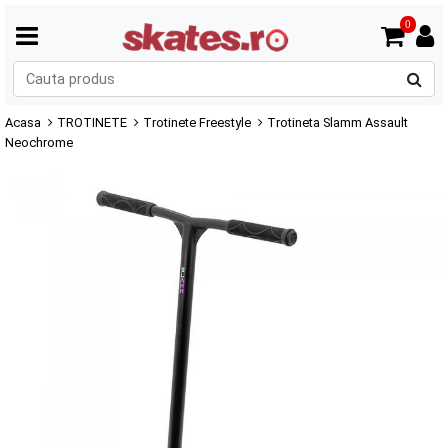
0
C
p
Acasa
TROTINETE
Trotinete Freestyle
Trotineta Slamm Assault
Neochrome