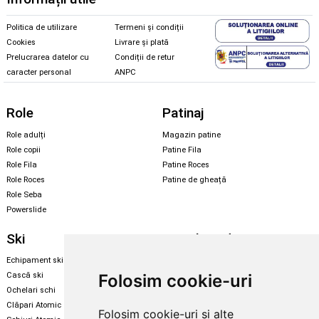
Politica de utilizare
Termeni și condiții
Cookies
Livrare și plată
Prelucrarea datelor cu
Condiții de retur
caracter personal
ANPC
Role
Patinaj
Role adulți
Magazin patine
Role copii
Patine Fila
Role Fila
Patine Roces
Role Roces
Patine de gheață
Role Seba
Powerslide
Ski
Snowboard
Echipament ski
Magazin snowboard
Folosim cookie-uri
Cască ski
Echipament snowboard
Ochelari schi
Legături Rome SDS
Clăpari Atomic
Folosim cookie-uri și alte