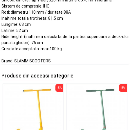
Ghidon: din otel, tip T-bar; 520 mm latime x 570 mm inaltime
Sistem de compresie: IHC
Roti: diametru 110 mm / duritate 88A
Inaltime totala trotineta: 81.5 cm
Lungime: 68 cm
Latime: 52 cm
Ride height (inaltimea calculata de la partea superioara a deck-ului
pana la ghidon): 76 cm
Greutate acceptata: max 100 kg
Brand:
SLAMM SCOOTERS
Produse din aceeasi categorie
-5%
-5%