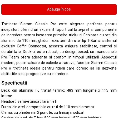
Trotineta Slamm Classic Pro este alegerea perfecta pentru
incepatori, oferind un excelent raport calitate-pret si componente
de incredere pentru invatarea primelor trick-uri. Echipata cu roti din
aluminiu de 110 mm, ghidon rezistent din otel tip T-Bar si sistemul
exclusiv Coffin Connector, aceasta asigura stabilitate, control si
durabilitate. Deck-ul este robust, cu design boxed, iar mansoanele
Pro Team ofera aderenta si confort in timpul utilizarii. Aspectul
modern, pus in valoare de culorile atractive, face din Slamm Classic
Pro o trotineta ideala pentru riderii care doresc sa isi dezvolte
abilitatile si sa progreseze cu incredere.
Specificatii
Deck: din aluminiu T6 tratat termic; 483 mm lungime x 115 mm
latime
Headset: semi-etansat fara filet
Furca: din otel, compatibila cu roti de 110 mm diametru
Clema: cu prindere in 2 puncte, cu finisaj anodizat