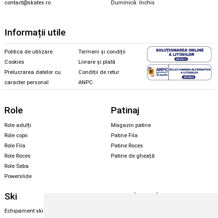
contact@skates.ro
Duminică: închis
Informații utile
Politica de utilizare
Termeni și condiții
Cookies
Livrare și plată
Prelucrarea datelor cu
Condiții de retur
caracter personal
ANPC
Role
Patinaj
Role adulți
Magazin patine
Role copii
Patine Fila
Role Fila
Patine Roces
Role Roces
Patine de gheață
Role Seba
Powerslide
Ski
Snowboard
Echipament ski
Magazin snowboard