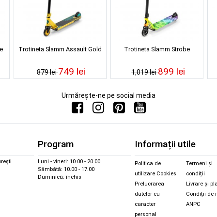
e
Trotineta Slamm Assault Gold
Trotineta Slamm Strobe
749 lei
899 lei
879 lei
1,019 lei
Urmărește-ne pe social media
Program
Informații utile
rești
Luni - vineri: 10.00 - 20.00
Politica de
Termeni și
Sâmbătă: 10.00 - 17.00
utilizare Cookies
condiții
Duminică: închis
Prelucrarea
Livrare și pl
datelor cu
Condiții de 
caracter
ANPC
personal