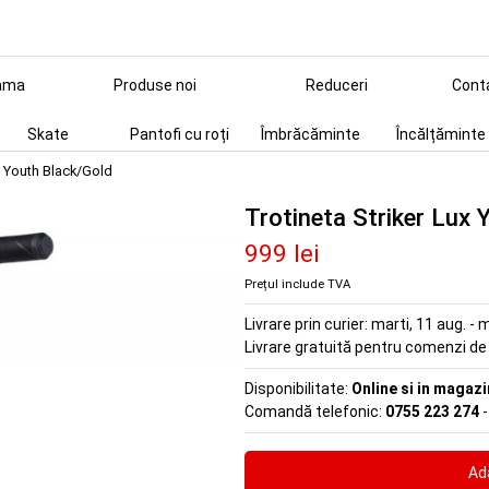
ama
Produse noi
Reduceri
Cont
Skate
Pantofi cu roți
Îmbrăcăminte
Încălțăminte
ux Youth Black/Gold
Trotineta Striker Lux
999 lei
Prețul include TVA
Livrare prin curier:
marti, 11 aug. - m
Livrare gratuită pentru comenzi d
Disponibilitate:
Online si in magazi
Comandă telefonic:
0755 223 274
-