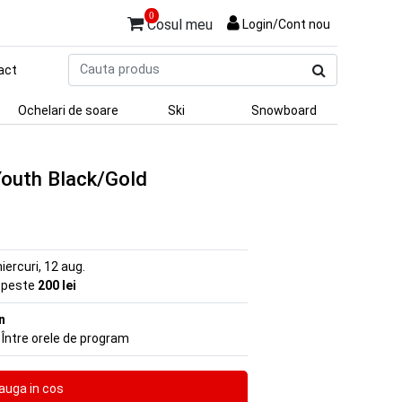
0
Cosul meu
Login/Cont nou
Cauta
act
produs
Ochelari de soare
Ski
Snowboard
 Youth Black/Gold
iercuri, 12 aug.
e peste
200 lei
n
 Între orele de program