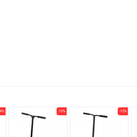
-4%
-15%
-12%