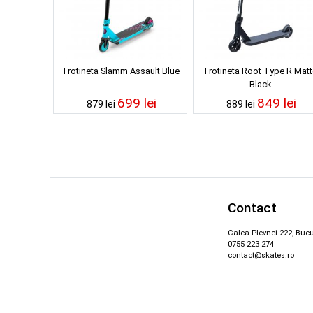
Trotineta Slamm Assault Blue
Trotineta Root Type R Matt
Black
699 lei
849 lei
879 lei
889 lei
Contact
Calea Plevnei 222, Bucu
0755 223 274
contact@skates.ro