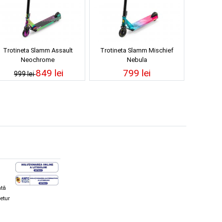
Trotineta Slamm Assault
Trotineta Slamm Mischief
Neochrome
Nebula
849 lei
799 lei
999 lei
ată
retur