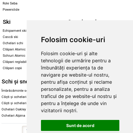
Role Seba
Powerslide
Ski
Snowboard
Echipament ski
Magazin snowboard
Cască ski
Echipament snowboard
Folosim cookie-uri
Ochelari schi
Legături Rome SDS
Clăpari Atomic
Folosim cookie-uri și alte
Skate & longboard
Schiuri Atomic
tehnologii de urmărire pentru a
Clăpari reglabili
Santa Cruz
îmbunătăți experiența ta de
Clăpari copii
Enuff Skateboards
navigare pe website-ul nostru,
Schi și snowboard
Diverse
pentru afișa conținut și reclame
personalizate, pentru a analiza
Îmbrăcăminte schi și snowboard
Cum aleg rolele
traficul de pe website-ul nostru și
Căști și ochelari de iarnă
Cum aleg ochelarii
pentru a înțelege de unde vin
Căști și ochelari Alpina
Ochelari de soare Oakley
vizitatorii noștri.
Ochelari Oakley
Ochelari de soare Alpina
Ochelari Alpina
Intretinere manusi
Sunt de acord