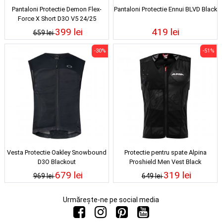
Pantaloni Protectie Demon Flex-
Pantaloni Protectie Ennui BLVD Black
Force X Short D3O V5 24/25
399 lei
419 lei
659 lei
-30%
-51%
Vesta Protectie Oakley Snowbound
Protectie pentru spate Alpina
D3O Blackout
Proshield Men Vest Black
679 lei
319 lei
969 lei
649 lei
Urmărește-ne pe social media