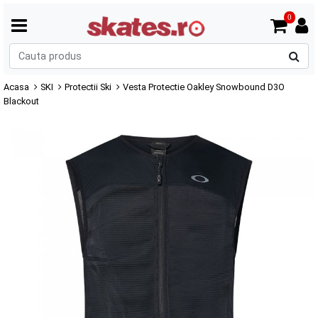
0
C
p
Acasa
SKI
Protectii Ski
Vesta Protectie Oakley Snowbound D3O
Blackout