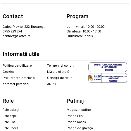
Contact
Program
Calea Plevnei 222, București
Luni - vineri: 10.00 - 20.00
0755 223 274
Sâmbătă: 10.00 - 17.00
contact@skates.ro
Duminică: închis
Informații utile
Politica de utilizare
Termeni și condiții
Cookies
Livrare și plată
Prelucrarea datelor cu
Condiții de retur
caracter personal
ANPC
Role
Patinaj
Role adulți
Magazin patine
Role copii
Patine Fila
Role Fila
Patine Roces
Role Roces
Patine de gheață