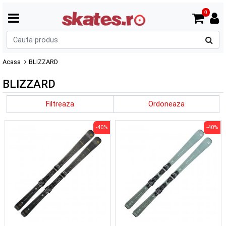
0
C
p
Acasa
BLIZZARD
BLIZZARD
Filtreaza
Ordoneaza
-40%
-40%