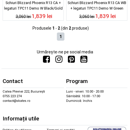
Schiuri Blizzard Phoenix R13 CA +
Schiuri Blizzard Phoenix R13 CA WB
legaturi TPC11 Demo W Black/Gold
+ legaturi TPC11 Demo W Green
25/26
25/26
1,839 lei
1,839 lei
3,060 lei
3,060 lei
Produsele
1
-
2
(din
2
produse)
1
Urmărește-ne pe social media
Contact
Program
Calea Plevnei 222, București
Luni - vineri: 10.00 - 20.00
0755 223 274
Sâmbătă: 10.00 - 17.00
contact@skates.ro
Duminică: închis
Informații utile