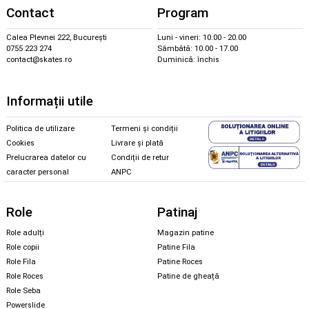
Contact
Program
Calea Plevnei 222, București
Luni - vineri: 10.00 - 20.00
0755 223 274
Sâmbătă: 10.00 - 17.00
contact@skates.ro
Duminică: închis
Informații utile
Politica de utilizare
Termeni și condiții
Cookies
Livrare și plată
Prelucrarea datelor cu
Condiții de retur
caracter personal
ANPC
Role
Patinaj
Role adulți
Magazin patine
Role copii
Patine Fila
Role Fila
Patine Roces
Role Roces
Patine de gheață
Role Seba
Powerslide