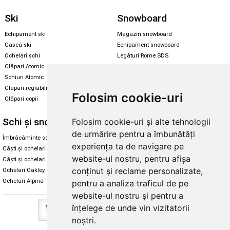
Ski
Snowboard
Echipament ski
Magazin snowboard
Cască ski
Echipament snowboard
Ochelari schi
Legături Rome SDS
Clăpari Atomic
Skate & longboard
Schiuri Atomic
Clăpari reglabili
Santa Cruz
Folosim cookie-uri
Clăpari copii
Enuff Skateboards
Schi și snowboard
Diverse
Folosim cookie-uri și alte tehnologii
de urmărire pentru a îmbunătăți
Îmbrăcăminte schi și snowboard
Cum aleg rolele
experiența ta de navigare pe
Căști și ochelari de iarnă
Cum aleg ochelarii
website-ul nostru, pentru afișa
Căști și ochelari Alpina
Ochelari de soare Oakley
conținut și reclame personalizate,
Ochelari Oakley
Ochelari de soare Alpina
Ochelari Alpina
Intretinere manusi
pentru a analiza traficul de pe
website-ul nostru și pentru a
înțelege de unde vin vizitatorii
noștri.