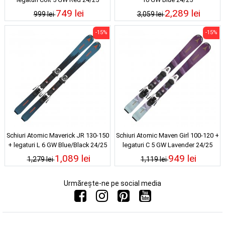
749 lei
2,289 lei
999 lei
3,059 lei
-15%
-15%
Schiuri Atomic Maverick JR 130-150
Schiuri Atomic Maven Girl 100-120 +
+ legaturi L 6 GW Blue/Black 24/25
legaturi C 5 GW Lavender 24/25
1,089 lei
949 lei
1,279 lei
1,119 lei
Urmărește-ne pe social media