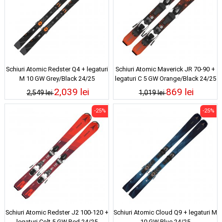
Schiuri Atomic Redster Q4 + legaturi
Schiuri Atomic Maverick JR 70-90 +
M 10 GW Grey/Black 24/25
legaturi C 5 GW Orange/Black 24/25
2,039 lei
869 lei
2,549 lei
1,019 lei
-25%
-25%
Schiuri Atomic Redster J2 100-120 +
Schiuri Atomic Cloud Q9 + legaturi M
legaturi Colt 5 GW Red 24/25
10 GW Blue 24/25