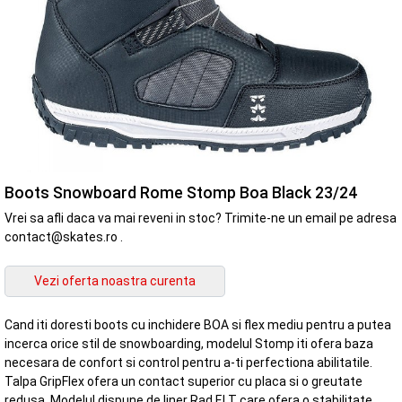
Boots Snowboard Rome Stomp Boa Black 23/24
Vrei sa afli daca va mai reveni in stoc? Trimite-ne un email pe adresa
contact@skates.ro .
Cand iti doresti boots cu inchidere BOA si flex mediu pentru a putea
incerca orice stil de snowboarding, modelul Stomp iti ofera baza
necesara de confort si control pentru a-ti perfectiona abilitatile.
Talpa GripFlex ofera un contact superior cu placa si o greutate
redusa. Modelul dispune de liner Rad F.I.T care ofera o stabilitate