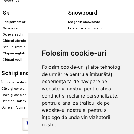
Powerslide
Ski
Snowboard
Echipament ski
Magazin snowboard
Cască ski
Echipament snowboard
Ochelari schi
Legături Rome SDS
Clăpari Atomic
Skate & longboard
Schiuri Atomic
Folosim cookie-uri
Clăpari reglabili
Santa Cruz
Clăpari copii
Enuff Skateboards
Folosim cookie-uri și alte tehnologii
Schi și snowboard
Diverse
de urmărire pentru a îmbunătăți
experiența ta de navigare pe
Îmbrăcăminte schi și snowboard
Cum aleg rolele
website-ul nostru, pentru afișa
Căști și ochelari de iarnă
Cum aleg ochelarii
conținut și reclame personalizate,
Căști și ochelari Alpina
Ochelari de soare Oakley
Ochelari Oakley
Ochelari de soare Alpina
pentru a analiza traficul de pe
Ochelari Alpina
Intretinere manusi
website-ul nostru și pentru a
înțelege de unde vin vizitatorii
noștri.