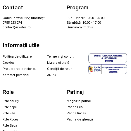
Contact
Program
Calea Plevnei 222, București
Luni - vineri: 10.00 - 20.00
0755 223 274
Sâmbătă: 10.00 - 17.00
contact@skates.ro
Duminică: închis
Informații utile
Politica de utilizare
Termeni și condiții
Cookies
Livrare și plată
Prelucrarea datelor cu
Condiții de retur
caracter personal
ANPC
Role
Patinaj
Role adulți
Magazin patine
Role copii
Patine Fila
Role Fila
Patine Roces
Role Roces
Patine de gheață
Role Seba