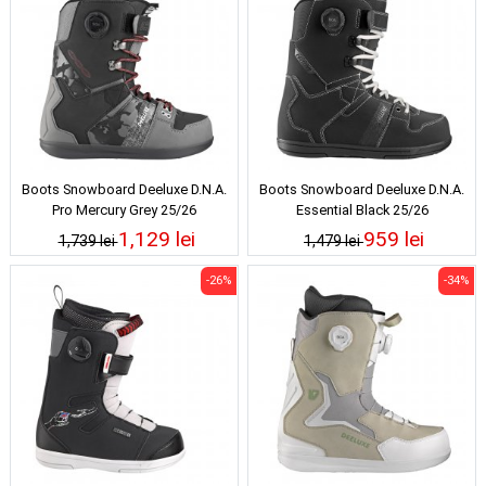
Boots Snowboard Deeluxe D.N.A.
Boots Snowboard Deeluxe D.N.A.
Pro Mercury Grey 25/26
Essential Black 25/26
1,129 lei
959 lei
1,739 lei
1,479 lei
-26%
-34%