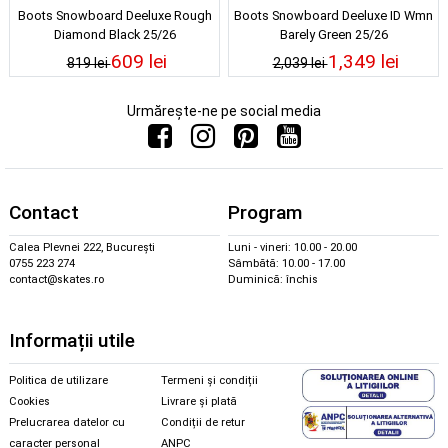
Boots Snowboard Deeluxe Rough
Boots Snowboard Deeluxe ID Wmn
Diamond Black 25/26
Barely Green 25/26
609 lei
1,349 lei
819 lei
2,039 lei
Urmărește-ne pe social media
Contact
Program
Calea Plevnei 222, București
Luni - vineri: 10.00 - 20.00
0755 223 274
Sâmbătă: 10.00 - 17.00
contact@skates.ro
Duminică: închis
Informații utile
Politica de utilizare
Termeni și condiții
Cookies
Livrare și plată
Prelucrarea datelor cu
Condiții de retur
caracter personal
ANPC