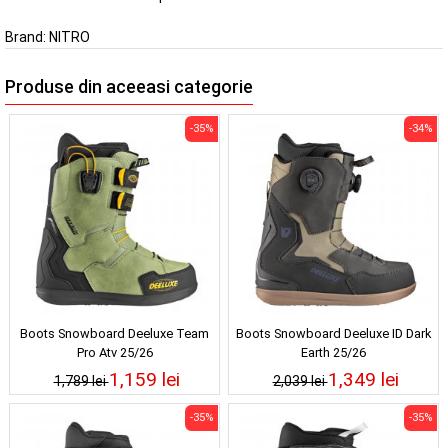
Brand:
NITRO
Produse din aceeasi categorie
-35%
-34%
Boots Snowboard Deeluxe Team
Boots Snowboard Deeluxe ID Dark
Pro Atv 25/26
Earth 25/26
1,159 lei
1,349 lei
1,789 lei
2,039 lei
-35%
-35%