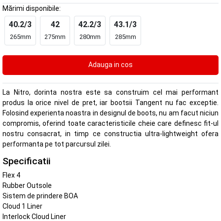
Mărimi disponibile:
40.2/3
42
42.2/3
43.1/3
265mm
275mm
280mm
285mm
La Nitro, dorinta nostra este sa construim cel mai performant
produs la orice nivel de pret, iar bootsii Tangent nu fac exceptie.
Folosind experienta noastra in designul de boots, nu am facut niciun
compromis, oferind toate caracteristicile cheie care definesc fit-ul
nostru consacrat, in timp ce constructia ultra-lightweight ofera
performanta pe tot parcursul zilei.
Specificatii
Flex 4
Rubber Outsole
Sistem de prindere BOA
Cloud 1 Liner
Interlock Cloud Liner