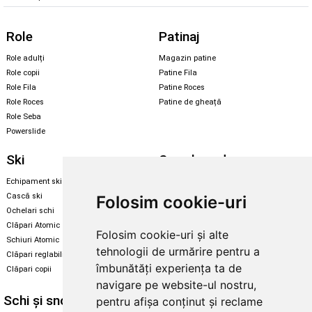
Role
Patinaj
Role adulți
Magazin patine
Role copii
Patine Fila
Role Fila
Patine Roces
Role Roces
Patine de gheață
Role Seba
Powerslide
Ski
Snowboard
Echipament ski
Magazin snowboard
Cască ski
Echipament snowboard
Folosim cookie-uri
Ochelari schi
Legături Rome SDS
Clăpari Atomic
Folosim cookie-uri și alte
Skate & longboard
Schiuri Atomic
tehnologii de urmărire pentru a
Clăpari reglabili
Santa Cruz
îmbunătăți experiența ta de
Clăpari copii
Enuff Skateboards
navigare pe website-ul nostru,
Schi și snowboard
Diverse
pentru afișa conținut și reclame