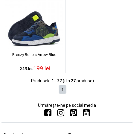
Breezy Rollers Arrow Blue
199 lei
319 lei
Produsele
1
-
27
(din
27
produse)
1
Urmărește-ne pe social media