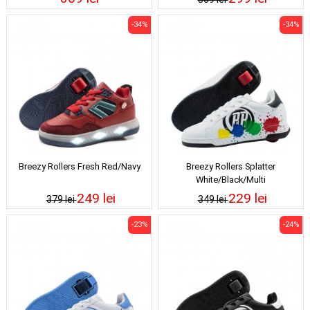
-34%
-34%
Breezy Rollers Fresh Red/Navy
Breezy Rollers Splatter
White/Black/Multi
249 lei
229 lei
379 lei
349 lei
-23%
-24%