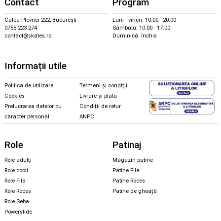
Contact
Program
Calea Plevnei 222, București
Luni - vineri: 10.00 - 20.00
0755 223 274
Sâmbătă: 10.00 - 17.00
contact@skates.ro
Duminică: închis
Informații utile
Politica de utilizare
Termeni și condiții
Cookies
Livrare și plată
Prelucrarea datelor cu
Condiții de retur
caracter personal
ANPC
Role
Patinaj
Role adulți
Magazin patine
Role copii
Patine Fila
Role Fila
Patine Roces
Role Roces
Patine de gheață
Role Seba
Powerslide