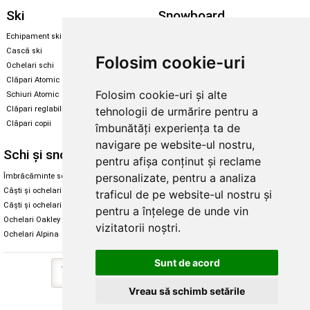
Ski
Snowboard
Echipament ski
Magazin snowboard
Cască ski
Echipament snowboard
Folosim cookie-uri
Ochelari schi
Legături Rome SDS
Clăpari Atomic
Skate & longboard
Folosim cookie-uri și alte
Schiuri Atomic
tehnologii de urmărire pentru a
Clăpari reglabili
Santa Cruz
Clăpari copii
îmbunătăți experiența ta de
Enuff Skateboards
navigare pe website-ul nostru,
Schi și snowboard
Diverse
pentru afișa conținut și reclame
personalizate, pentru a analiza
Îmbrăcăminte schi și snowboard
Cum aleg rolele
Căști și ochelari de iarnă
Cum aleg ochelarii
traficul de pe website-ul nostru și
Căști și ochelari Alpina
Ochelari de soare Oakley
pentru a înțelege de unde vin
Ochelari Oakley
Ochelari de soare Alpina
vizitatorii noștri.
Ochelari Alpina
Intretinere manusi
Sunt de acord
Vreau să schimb setările
Copyright © 2026 Skates.ro | SC Zmart Skating SRL