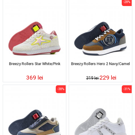
-28%
Breezy Rollers Star White/Pink
Breezy Rollers Hero 2 Navy/Camel
369 lei
229 lei
319 lei
-38%
-31%