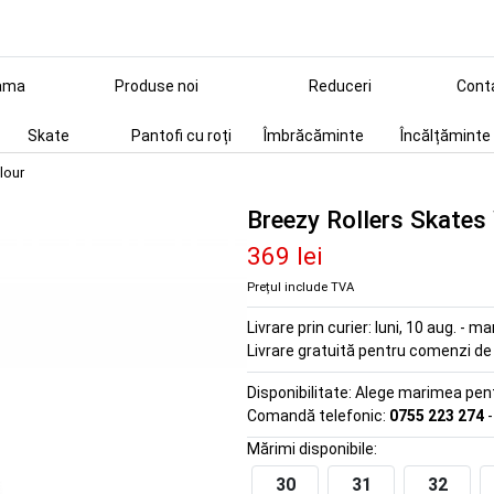
ama
Produse noi
Reduceri
Cont
Skate
Pantofi cu roți
Îmbrăcăminte
Încălțăminte
lour
Breezy Rollers Skates
369 lei
Prețul include TVA
Livrare prin curier:
luni, 10 aug. - ma
Livrare gratuită pentru comenzi d
Disponibilitate:
Alege marimea pentr
Comandă telefonic:
0755 223 274
-
Mărimi disponibile:
30
31
32