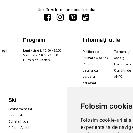
Urmărește-ne pe social media
Program
Informații utile
rești
Luni - vineri: 10.00 - 20.00
Politica de
Termeni și
Sâmbătă: 10.00 - 17.00
utilizare Cookies
condiții
Duminică: închis
Prelucrarea
Livrare și pl
datelor cu
Condiții de 
caracter
ANPC
personal
Sc
Ski
Snowboard
Folosim cookie
Îmbr
Echipament ski
Magazin snowboard
Cășt
Cască ski
Echipament snowboard
Folosim cookie-uri și a
Cășt
Ochelari schi
Legături Rome SDS
experiența ta de naviga
Oche
Clăpari Atomic
Oche