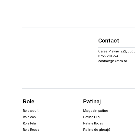
Contact
Calea Plevnei 222, Bucu
0755 223 274
contact@skates.ro
Role
Patinaj
Role adulți
Magazin patine
Role copii
Patine Fila
Role Fila
Patine Roces
Role Roces
Patine de gheață