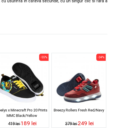
a cu usurinta in cateva secunde, cu un singur clic si fara a
-55%
-34%
elys x Minecraft Pro 20 Prints
Breezy Rollers Fresh Red/Navy
MMC Black/Yellow
189 lei
249 lei
419 lei
379 lei