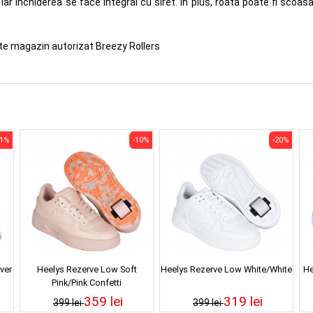
ar inchiderea se face integral cu siret. In plus, roata poate fi scoas
ste magazin autorizat Breezy Rollers
31%
-10%
-20%
lver
Heelys Rezerve Low Soft
Heelys Rezerve Low White/White
He
Pink/Pink Confetti
359 lei
319 lei
399 lei
399 lei