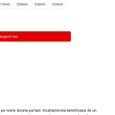
213mm
220mm
226mm
233mm
r pe toata durata purtarii. Incaltamintea beneficiaza de un