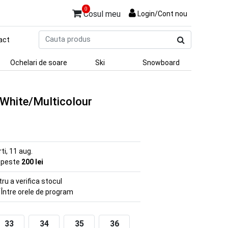
0
Cosul meu
Login/Cont nou
Cauta
act
produs
Ochelari de soare
Ski
Snowboard
 White/Multicolour
rti, 11 aug.
e peste
200 lei
u a verifica stocul
 Între orele de program
33
34
35
36