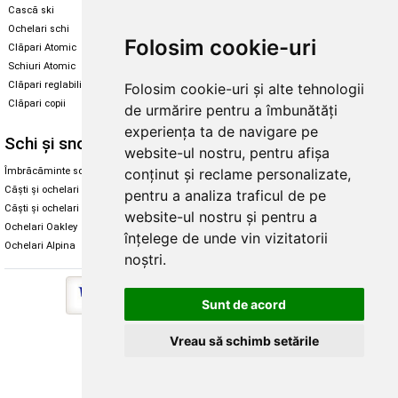
Cască ski
Echipament snowboard
Ochelari schi
Legături Rome SDS
Folosim cookie-uri
Clăpari Atomic
Skate & longboard
Schiuri Atomic
Clăpari reglabili
Folosim cookie-uri și alte tehnologii
Santa Cruz
Clăpari copii
de urmărire pentru a îmbunătăți
Enuff Skateboards
experiența ta de navigare pe
Schi și snowboard
Diverse
website-ul nostru, pentru afișa
conținut și reclame personalizate,
Îmbrăcăminte schi și snowboard
Cum aleg rolele
Căști și ochelari de iarnă
Cum aleg ochelarii
pentru a analiza traficul de pe
Căști și ochelari Alpina
Ochelari de soare Oakley
website-ul nostru și pentru a
Ochelari Oakley
Ochelari de soare Alpina
înțelege de unde vin vizitatorii
Ochelari Alpina
Intretinere manusi
noștri.
Sunt de acord
Vreau să schimb setările
Copyright © 2026 Skates.ro | SC Zmart Skating SRL