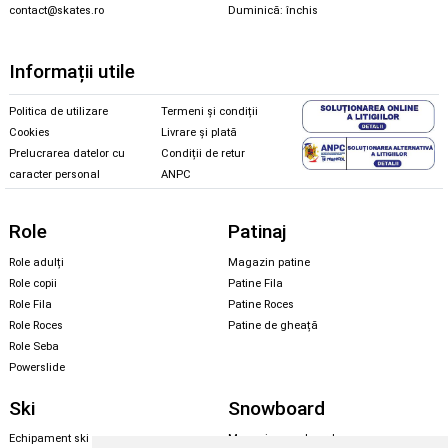
contact@skates.ro
Duminică: închis
Informații utile
Politica de utilizare
Termeni și condiții
Cookies
Livrare și plată
Prelucrarea datelor cu
Condiții de retur
caracter personal
ANPC
Role
Patinaj
Role adulți
Magazin patine
Role copii
Patine Fila
Role Fila
Patine Roces
Role Roces
Patine de gheață
Role Seba
Powerslide
Ski
Snowboard
Echipament ski
Magazin snowboard