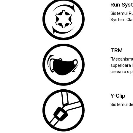
Run Syst
Sistemul Ru
System Clas
TRM
"Mecanismul
superioara i
creeaza o p
Y-Clip
Sistemul de 