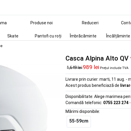
ama
Produse noi
Reduceri
Cont
Skate
Pantofi cu roți
Îmbrăcăminte
Încălțăminte
ue
Casca Alpina Alto QV 
989 lei
1,649 lei
Prețul include TVA
Livrare prin curier:
marti, 11 aug. - m
Acest produs beneficiază de
livra
Disponibilitate:
Alege marimea pentr
Comandă telefonic:
0755 223 274
-
Mărimi disponibile:
55-59cm