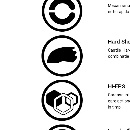
Mecanismul 
este rapida 
Hard She
Castile Har
combinatie 
Hi-EPS
Carcasa int
care action
in timp.