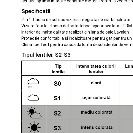
aerisire optima in toate conditiile meteo. Pentru o vedere 
Specificatii
2 in 1: Casca de schi cu viziera integrata de inalta calitate
Viziera foarte etansa datorita tehnologiei inovatoare TRM
Interior de inalta calitate realizat din lana de oaie Lavalan
Protectie confortabila si incalzitoare pentru gat pentru u
Climat perfect pentru casca datorita deschiderilor de ventil
Tipul lentilei: S2-S3