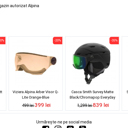
gazin autorizat Alpina
30%
-20%
-35%
tt
Viziera Alpina Arber Visor Q-
Casca Smith Survey Matte
Lite Orange-Blue
Black/Chromapop Everyday
Green Mirror
399 lei
839 lei
499 lei
1,299 lei
Urmărește-ne pe social media