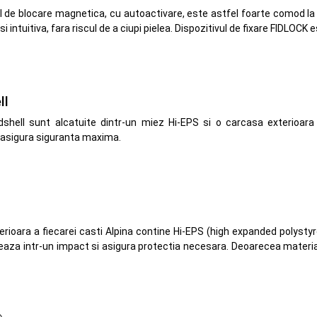
de blocare magnetica, cu autoactivare, este astfel foarte comod la 
si intuitiva, fara riscul de a ciupi pielea. Dispozitivul de fixare FIDLOCK
ll
dshell sunt alcatuite dintr-un miez Hi-EPS si o carcasa exterioar
asigura siguranta maxima.
erioara a fiecarei casti Alpina contine Hi-EPS (high expanded polyst
eaza intr-un impact si asigura protectia necesara. Deoarecea materia