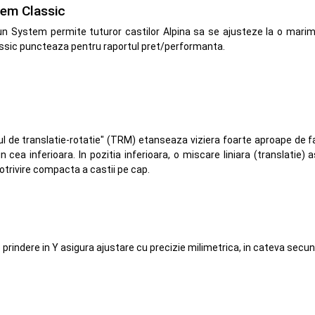
em Classic
n System permite tuturor castilor Alpina sa se ajusteze la o marime 
sic puncteaza pentru raportul pret/performanta.
 de translatie-rotatie" (TRM) etanseaza viziera foarte aproape de fa
n cea inferioara. In pozitia inferioara, o miscare liniara (translatie)
otrivire compacta a castii pe cap.
prindere in Y asigura ajustare cu precizie milimetrica, in cateva secun