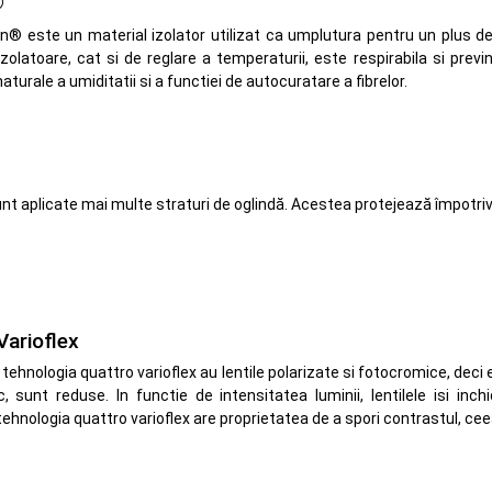
®
n® este un material izolator utilizat ca umplutura pentru un plus de
 izolatoare, cat si de reglare a temperaturii, este respirabila si prev
naturale a umiditatii si a functiei de autocuratare a fibrelor.
unt aplicate mai multe straturi de oglindă. Acestea protejează împotriva s
Varioflex
 tehnologia quattro varioflex au lentile polarizate si fotocromice, deci 
, sunt reduse. In functie de intensitatea luminii, lentilele isi 
hnologia quattro varioflex are proprietatea de a spori contrastul, ceea