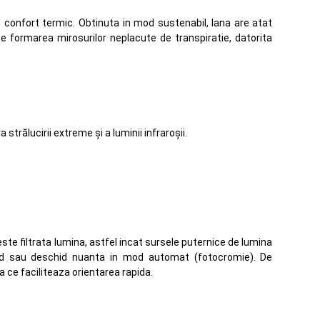
 confort termic. Obtinuta in mod sustenabil, lana are atat
ine formarea mirosurilor neplacute de transpiratie, datorita
trălucirii extreme și a luminii infraroșii.
este filtrata lumina, astfel incat sursele puternice de lumina
inchid sau deschid nuanta in mod automat (fotocromie). De
 ce faciliteaza orientarea rapida.