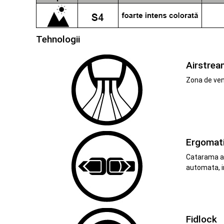
Tehnologii
Airstrea
Zona de vent
Ergomat
Catarama ac
automata, i
Fidlock