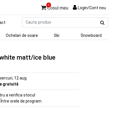
0
Cosul meu
Login/Cont nou
Cauta
act
produs
Ochelari de soare
Ski
Snowboard
white matt/ice blue
iercuri, 12 aug.
re gratuită
u a verifica stocul
 Între orele de program