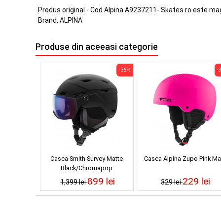
Produs original - Cod Alpina A9237211- Skates.ro este ma
Brand:
ALPINA
Produse din aceeasi categorie
-36%
-
Casca Smith Survey Matte
Casca Alpina Zupo Pink Ma
Black/Chromapop
Photochromic Rose Flash
899 lei
229 lei
1,399 lei
329 lei