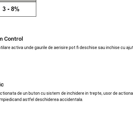
m Control
ilare activa unde gaurile de aerisire pot fi deschise sau inchise cu aj
ic
tionata de un buton cu sistem de inchidere in trepte, usor de action
mpiedicand astfel deschiderea accidentala.