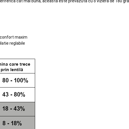
periferica cat mai buna, aceasta este prevazuta cu o viziera de 180 gr
n confort maxim
atie reglabile