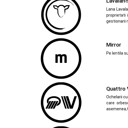
Lavalan
Lana Lavala
proprietati
gestionarii 
Mirror
Pe lentila s
Quattro 
Ochelarii cu
care orbesc
asemenea,te