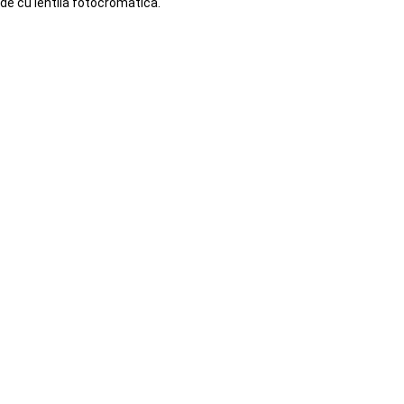
ade cu lentila fotocromatica.