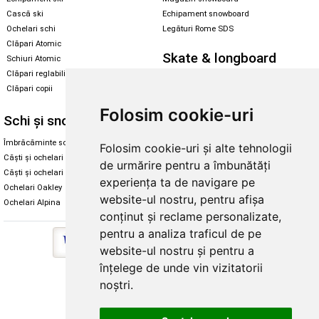
Cască ski
Echipament snowboard
Ochelari schi
Legături Rome SDS
Clăpari Atomic
Skate & longboard
Schiuri Atomic
Clăpari reglabili
Santa Cruz
Clăpari copii
Enuff Skateboards
Folosim cookie-uri
Schi și snowboard
Diverse
Îmbrăcăminte schi și snowboard
Cum aleg rolele
Folosim cookie-uri și alte tehnologii
Căști și ochelari de iarnă
Cum aleg ochelarii
de urmărire pentru a îmbunătăți
Căști și ochelari Alpina
Ochelari de soare Oakley
experiența ta de navigare pe
Ochelari Oakley
Ochelari de soare Alpina
website-ul nostru, pentru afișa
Ochelari Alpina
Intretinere manusi
conținut și reclame personalizate,
pentru a analiza traficul de pe
website-ul nostru și pentru a
înțelege de unde vin vizitatorii
Copyright © 2026 Skates.ro | SC Zmart Skating SRL
noștri.