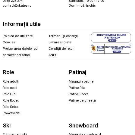
0755 223 274
Sâmbătă: 10.00 - 17.00
contact@skates.ro
Duminică: închis
Informații utile
Politica de utilizare
Termeni și condiții
Cookies
Livrare și plată
Prelucrarea datelor cu
Condiții de retur
caracter personal
ANPC
Role
Patinaj
Role adulți
Magazin patine
Role copii
Patine Fila
Role Fila
Patine Roces
Role Roces
Patine de gheață
Role Seba
Powerslide
Ski
Snowboard
Echipament ski
Magazin snowboard