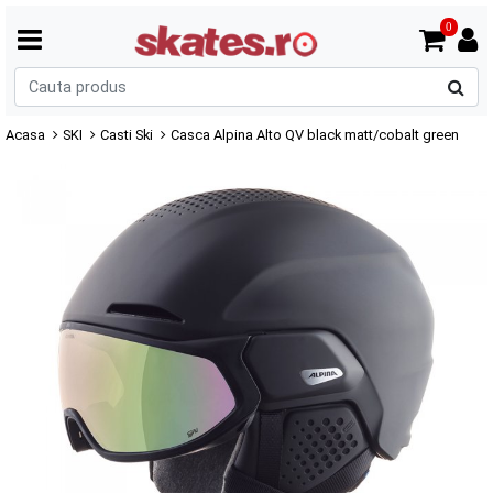
0
C
p
Acasa
SKI
Casti Ski
Casca Alpina Alto QV black matt/cobalt green