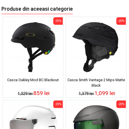
Produse din aceeasi categorie
-35%
-20%
Casca Oakley Mod BC Blackout
Casca Smith Vantage 2 Mips Matte
Black
859 lei
1,099 lei
1,329 lei
1,379 lei
-25%
-20%