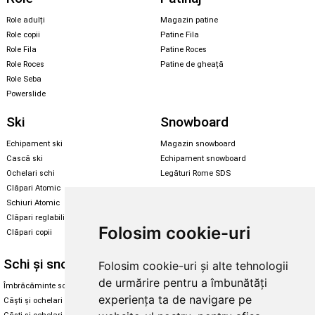
Role adulți
Magazin patine
Role copii
Patine Fila
Role Fila
Patine Roces
Role Roces
Patine de gheață
Role Seba
Powerslide
Ski
Snowboard
Echipament ski
Magazin snowboard
Cască ski
Echipament snowboard
Ochelari schi
Legături Rome SDS
Clăpari Atomic
Skate & longboard
Schiuri Atomic
Clăpari reglabili
Santa Cruz
Folosim cookie-uri
Clăpari copii
Enuff Skateboards
Schi și snowboard
Diverse
Folosim cookie-uri și alte tehnologii
de urmărire pentru a îmbunătăți
Îmbrăcăminte schi și snowboard
Cum aleg rolele
experiența ta de navigare pe
Căști și ochelari de iarnă
Cum aleg ochelarii