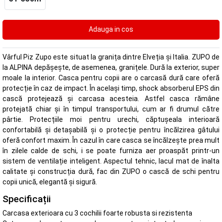
Vârful Piz Zupo este situat la granița dintre Elveția și Italia. ZUPO de
la ALPINA depășește, de asemenea, granițele. Dură la exterior, super
moale la interior. Casca pentru copii are o carcasă dură care oferă
protecție în caz de impact. În același timp, shock absorberul EPS din
cască protejează și carcasa acesteia. Astfel casca rămâne
protejată chiar și în timpul transportului, cum ar fi drumul către
pârtie. Protecțiile moi pentru urechi, căptușeala interioară
confortabilă și detașabilă și o protecție pentru încălzirea gâtului
oferă confort maxim. În cazul în care casca se încălzește prea mult
în zilele calde de schi, i se poate furniza aer proaspăt printr-un
sistem de ventilație inteligent. Aspectul tehnic, lacul mat de înalta
calitate și construcția dură, fac din ZUPO o cască de schi pentru
copii unică, elegantă și sigură.
Specificații
Carcasa exterioara cu 3 cochilii foarte robusta si rezistenta