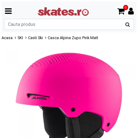
0
C
p
Acasa
SKI
Casti Ski
Casca Alpina Zupo Pink Matt