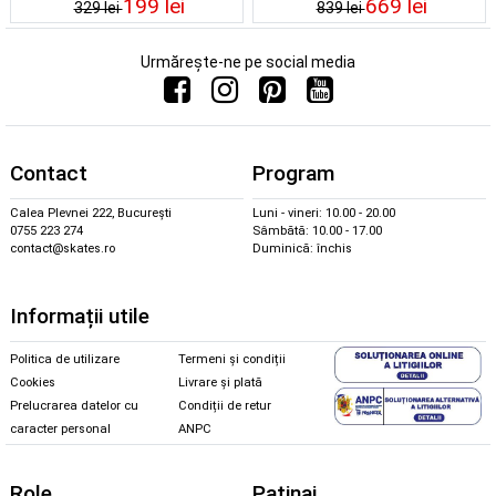
199 lei
669 lei
329 lei
839 lei
Urmărește-ne pe social media
Contact
Program
Calea Plevnei 222, București
Luni - vineri: 10.00 - 20.00
0755 223 274
Sâmbătă: 10.00 - 17.00
contact@skates.ro
Duminică: închis
Informații utile
Politica de utilizare
Termeni și condiții
Cookies
Livrare și plată
Prelucrarea datelor cu
Condiții de retur
caracter personal
ANPC
Role
Patinaj