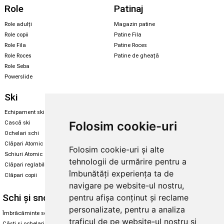
Role
Patinaj
Role adulți
Magazin patine
Role copii
Patine Fila
Role Fila
Patine Roces
Role Roces
Patine de gheață
Role Seba
Powerslide
Ski
Snowboard
Echipament ski
Magazin snowboard
Folosim cookie-uri
Cască ski
Echipament snowboard
Ochelari schi
Legături Rome SDS
Clăpari Atomic
Folosim cookie-uri și alte
Skate & longboard
Schiuri Atomic
tehnologii de urmărire pentru a
Clăpari reglabili
Santa Cruz
îmbunătăți experiența ta de
Clăpari copii
Enuff Skateboards
navigare pe website-ul nostru,
Schi și snowboard
Diverse
pentru afișa conținut și reclame
personalizate, pentru a analiza
Îmbrăcăminte schi și snowboard
Cum aleg rolele
traficul de pe website-ul nostru și
Căști și ochelari de iarnă
Cum aleg ochelarii