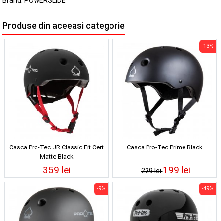
Brand:
POWERSLIDE
Produse din aceeasi categorie
-13%
Casca Pro-Tec JR Classic Fit Cert
Casca Pro-Tec Prime Black
Matte Black
359 lei
199 lei
229 lei
-9%
-49%