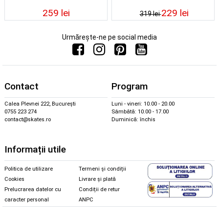
259 lei
229 lei
319 lei
Urmărește-ne pe social media
Contact
Program
Calea Plevnei 222, București
Luni - vineri: 10.00 - 20.00
0755 223 274
Sâmbătă: 10.00 - 17.00
contact@skates.ro
Duminică: închis
Informații utile
Politica de utilizare
Termeni și condiții
Cookies
Livrare și plată
Prelucrarea datelor cu
Condiții de retur
caracter personal
ANPC