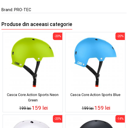
Brand:
PRO-TEC
Produse din aceeasi categorie
-20%
-20%
Casca Core Action Sports Neon
Casca Core Action Sports Blue
Green
159 lei
159 lei
199 lei
199 lei
-20%
-14%