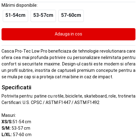
Mărimi disponibile:
51-54cm
53-57cm
57-60cm
Casca Pro-Tec Low Pro beneficiaza de tehnologie revolutionara care
ofera cea mai profunda potrivire cu personalizare nelimitata pentru
confort si securitate maxime. Design-ul castii este modern si ofera
un profil subtire, insotita de captuseli premium concepute pentru a
se mula pe cap si a proteja cat mai bine in caz de impact.
Specificatii
Potrivita pentru: patine cu rotile, biciclete, skateboard, role, trotineta
Certificari: U.S. CPSC / ASTM F1447 / ASTM F1492
Masuri:
XS/S:
51-54 cm
S/M:
53-57 cm
L/XL:
57-60 cm