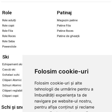
Role
Patinaj
Role adulți
Magazin patine
Role copii
Patine Fila
Role Fila
Patine Roces
Role Roces
Patine de gheață
Role Seba
Powerslide
Ski
Snowboard
Echipament ski
Magazin snowboard
Folosim cookie-uri
Cască ski
Echipament snowboard
Ochelari schi
Legături Rome SDS
Clăpari Atomic
Folosim cookie-uri și alte
Skate & longboard
Schiuri Atomic
tehnologii de urmărire pentru a
Clăpari reglabili
Santa Cruz
îmbunătăți experiența ta de
Clăpari copii
Enuff Skateboards
navigare pe website-ul nostru,
Schi și snowboard
Diverse
pentru afișa conținut și reclame