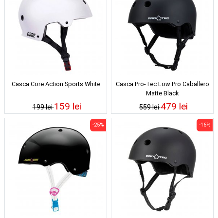
Casca Core Action Sports White
Casca Pro-Tec Low Pro Caballero
Matte Black
159 lei
479 lei
199 lei
559 lei
-25%
-16%