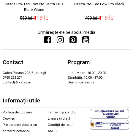
Casca Pro-Tec Low Pro Santa Cruz
Casca Pro-Tec Low Pro Black
Black Gloss
419 lei
419 lei
559 lei
499 lei
Urmărește-ne pe social media
Contact
Program
Calea Plevnei 222, București
Luni - vineri: 10.00 - 20.00
0755 223 274
Sâmbătă: 10.00 - 17.00
contact@skates.ro
Duminică: închis
Informații utile
Politica de utilizare
Termeni și condiții
Cookies
Livrare și plată
Prelucrarea datelor cu
Condiții de retur
caracter personal
ANPC