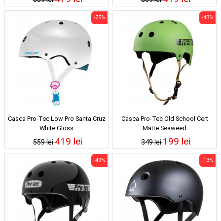
-25%
-43%
Casca Pro-Tec Low Pro Santa Cruz
Casca Pro-Tec Old School Cert
White Gloss
Matte Seaweed
419 lei
199 lei
559 lei
349 lei
-49%
-13%