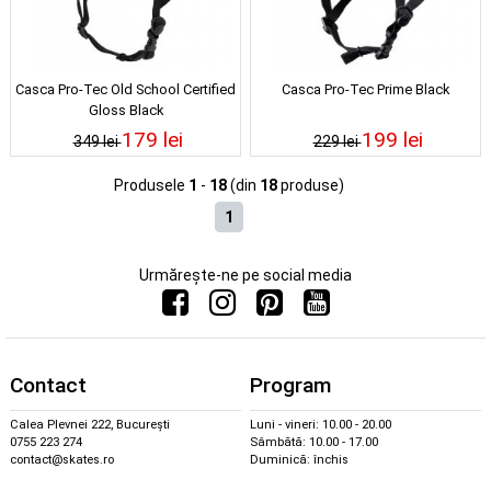
Casca Pro-Tec Old School Certified
Casca Pro-Tec Prime Black
Gloss Black
179 lei
199 lei
349 lei
229 lei
Produsele
1
-
18
(din
18
produse)
1
Urmărește-ne pe social media
Contact
Program
Calea Plevnei 222, București
Luni - vineri: 10.00 - 20.00
0755 223 274
Sâmbătă: 10.00 - 17.00
contact@skates.ro
Duminică: închis