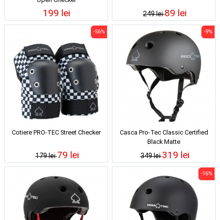
199 lei
89 lei
249 lei
-56%
-9%
Cotiere PRO-TEC Street Checker
Casca Pro-Tec Classic Certified
Black Matte
79 lei
319 lei
179 lei
349 lei
-16%