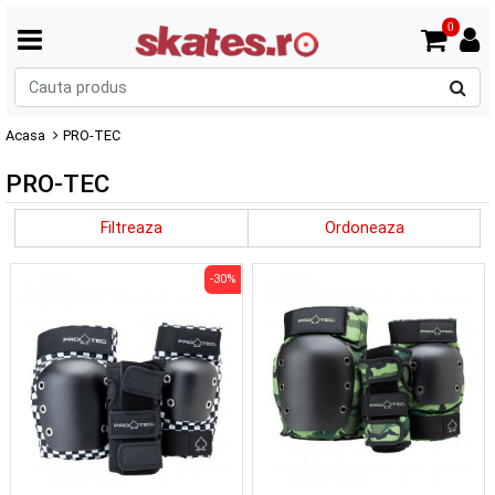
0
C
p
Acasa
PRO-TEC
PRO-TEC
Filtreaza
Ordoneaza
-30%