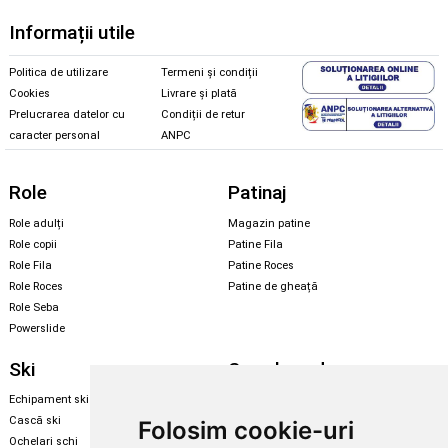
Informații utile
Politica de utilizare
Termeni și condiții
Cookies
Livrare și plată
Prelucrarea datelor cu
Condiții de retur
caracter personal
ANPC
Role
Patinaj
Role adulți
Magazin patine
Role copii
Patine Fila
Role Fila
Patine Roces
Role Roces
Patine de gheață
Role Seba
Powerslide
Ski
Snowboard
Echipament ski
Magazin snowboard
Cască ski
Echipament snowboard
Folosim cookie-uri
Ochelari schi
Legături Rome SDS