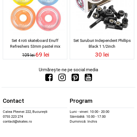
Set 4 roti skateboard Enuff
Set Suruburi Independent Phillips
Refreshers 53mm pastel mix
Black 1 1/2inch
69 lei
30 lei
109 lei
Urmărește-ne pe social media
Contact
Program
Calea Plevnei 222, București
Luni - vineri: 10.00 - 20.00
0755 223 274
Sâmbătă: 10.00 - 17.00
contact@skates.ro
Duminică: închis