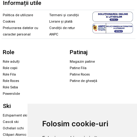
Informații utile
Politica de utilizare
Termeni și condiții
Cookies
Livrare și plată
Prelucrarea datelor cu
Condiții de retur
caracter personal
ANPC
Role
Patinaj
Role adulți
Magazin patine
Role copii
Patine Fila
Role Fila
Patine Roces
Role Roces
Patine de gheață
Role Seba
Powerslide
Ski
Snowboard
Echipament ski
Magazin snowboard
Folosim cookie-uri
Cască ski
Echipament snowboard
Ochelari schi
Legături Rome SDS
Clăpari Atomic