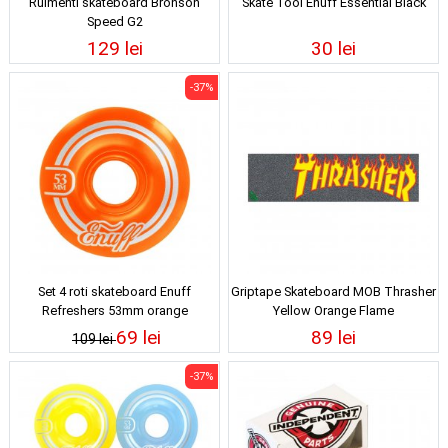
Rulmenti skateboard Bronson
Skate Tool Enuff Essential Black
Speed G2
129 lei
30 lei
-37%
Set 4 roti skateboard Enuff
Griptape Skateboard MOB Thrasher
Refreshers 53mm orange
Yellow Orange Flame
69 lei
89 lei
109 lei
-37%