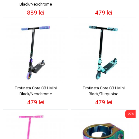
Black/Neochrome
889 lei
479 lei
Trotineta Core CB1 Mini
Trotineta Core CB1 Mini
Black/Neochrome
Black/Turquoise
479 lei
479 lei
-27%