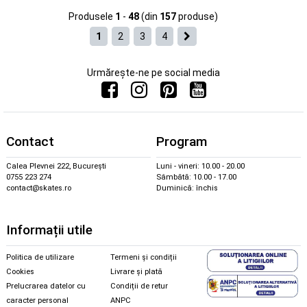
Produsele
1
-
48
(din
157
produse)
1
2
3
4
Urmărește-ne pe social media
Contact
Program
Calea Plevnei 222, București
Luni - vineri: 10.00 - 20.00
0755 223 274
Sâmbătă: 10.00 - 17.00
contact@skates.ro
Duminică: închis
Informații utile
Politica de utilizare
Termeni și condiții
Cookies
Livrare și plată
Prelucrarea datelor cu
Condiții de retur
caracter personal
ANPC