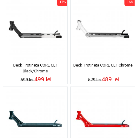
-17%
-16%
Deck Trotineta CORE CL1
Deck Trotineta CORE CL1 Chrome
Black/Chrome
499 lei
489 lei
599 lei
579 lei