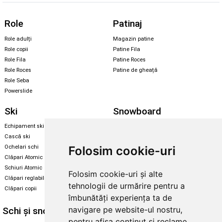
Role
Patinaj
Role adulți
Magazin patine
Role copii
Patine Fila
Role Fila
Patine Roces
Role Roces
Patine de gheață
Role Seba
Powerslide
Ski
Snowboard
Echipament ski
Magazin snowboard
Cască ski
Echipament snowboard
Folosim cookie-uri
Ochelari schi
Legături Rome SDS
Clăpari Atomic
Skate & longboard
Schiuri Atomic
Folosim cookie-uri și alte
Clăpari reglabili
Santa Cruz
tehnologii de urmărire pentru a
Clăpari copii
Enuff Skateboards
îmbunătăți experiența ta de
navigare pe website-ul nostru,
Schi și snowboard
Diverse
pentru afișa conținut și reclame