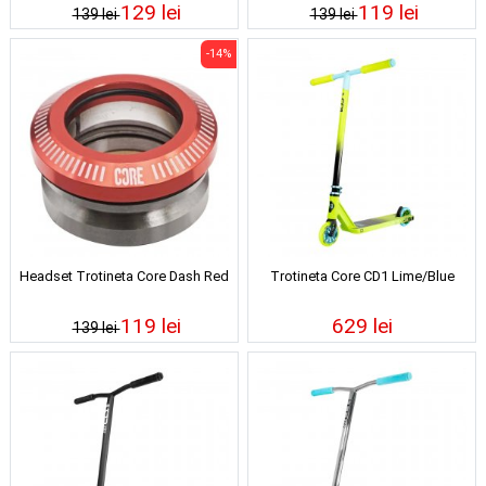
129 lei
119 lei
139 lei
139 lei
-14%
Headset Trotineta Core Dash Red
Trotineta Core CD1 Lime/Blue
119 lei
629 lei
139 lei