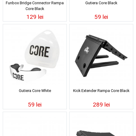
Funbox Bridge Connector Rampa
Gutiera Core Black
Core Black
129 lei
59 lei
Gutiera Core White
Kick Extender Rampa Core Black
59 lei
289 lei