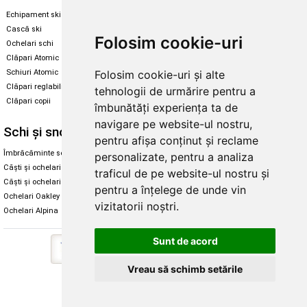
Echipament ski
Magazin snowboard
Cască ski
Echipament snowboard
Folosim cookie-uri
Ochelari schi
Legături Rome SDS
Clăpari Atomic
Skate & longboard
Folosim cookie-uri și alte
Schiuri Atomic
Clăpari reglabili
tehnologii de urmărire pentru a
Santa Cruz
Clăpari copii
îmbunătăți experiența ta de
Enuff Skateboards
navigare pe website-ul nostru,
Schi și snowboard
Diverse
pentru afișa conținut și reclame
Îmbrăcăminte schi și snowboard
Cum aleg rolele
personalizate, pentru a analiza
Căști și ochelari de iarnă
Cum aleg ochelarii
traficul de pe website-ul nostru și
Căști și ochelari Alpina
Ochelari de soare Oakley
pentru a înțelege de unde vin
Ochelari Oakley
Ochelari de soare Alpina
vizitatorii noștri.
Ochelari Alpina
Intretinere manusi
Sunt de acord
Vreau să schimb setările
Copyright © 2026 Skates.ro | SC Zmart Skating SRL