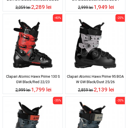
2,289 lei
1,949 lei
3,059 lei
2,999 lei
-40%
-25%
Clapari Atomic Hawx Prime 130 S
Clapari Atomic Hawx Prime 95 BOA
GW Black/Red 22/23
W GW Black/Dust 25/26
1,799 lei
2,139 lei
2,999 lei
2,859 lei
-35%
-35%