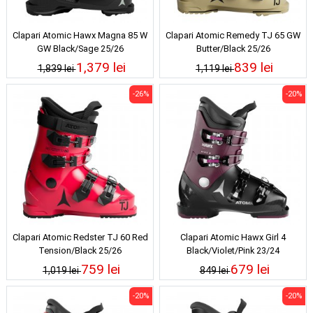
Clapari Atomic Hawx Magna 85 W
Clapari Atomic Remedy TJ 65 GW
GW Black/Sage 25/26
Butter/Black 25/26
1,379 lei
839 lei
1,839 lei
1,119 lei
-26%
-20%
Clapari Atomic Redster TJ 60 Red
Clapari Atomic Hawx Girl 4
Tension/Black 25/26
Black/Violet/Pink 23/24
759 lei
679 lei
1,019 lei
849 lei
-20%
-20%