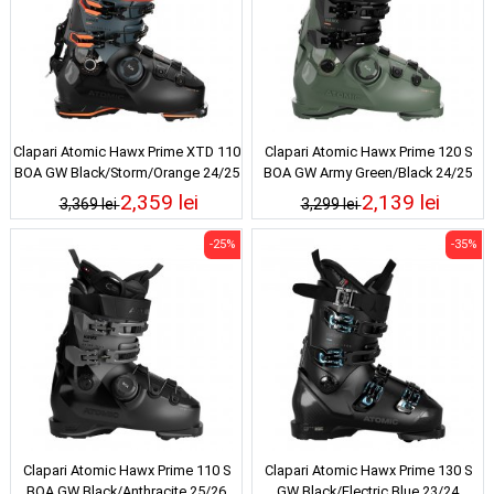
Clapari Atomic Hawx Prime XTD 110
Clapari Atomic Hawx Prime 120 S
BOA GW Black/Storm/Orange 24/25
BOA GW Army Green/Black 24/25
2,359 lei
2,139 lei
3,369 lei
3,299 lei
-25%
-35%
Clapari Atomic Hawx Prime 110 S
Clapari Atomic Hawx Prime 130 S
BOA GW Black/Anthracite 25/26
GW Black/Electric Blue 23/24