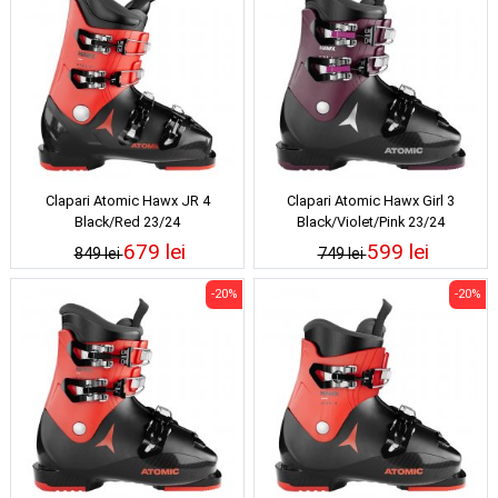
Clapari Atomic Hawx JR 4
Clapari Atomic Hawx Girl 3
Black/Red 23/24
Black/Violet/Pink 23/24
679 lei
599 lei
849 lei
749 lei
-20%
-20%