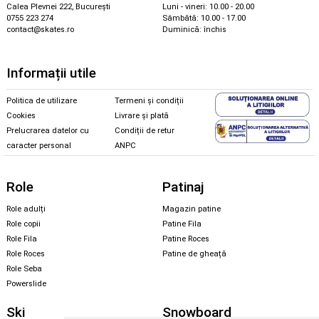
Calea Plevnei 222, București
Luni - vineri: 10.00 - 20.00
0755 223 274
Sâmbătă: 10.00 - 17.00
contact@skates.ro
Duminică: închis
Informații utile
Politica de utilizare
Termeni și condiții
Cookies
Livrare și plată
Prelucrarea datelor cu
Condiții de retur
caracter personal
ANPC
Role
Patinaj
Role adulți
Magazin patine
Role copii
Patine Fila
Role Fila
Patine Roces
Role Roces
Patine de gheață
Role Seba
Powerslide
Ski
Snowboard