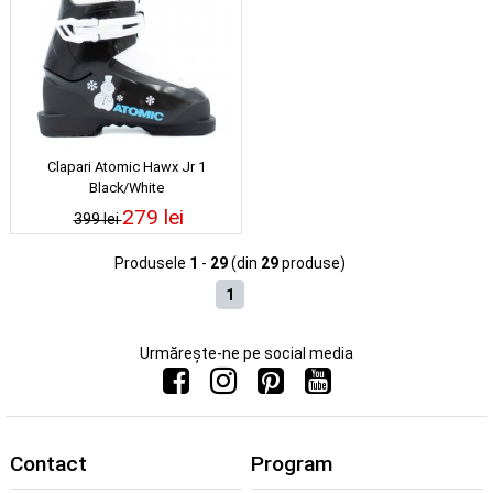
Clapari Atomic Hawx Jr 1
Black/White
279 lei
399 lei
Produsele
1
-
29
(din
29
produse)
1
Urmărește-ne pe social media
Contact
Program