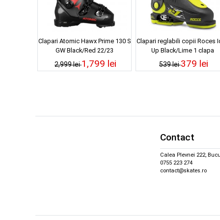
Clapari Atomic Hawx Prime 130 S
Clapari reglabili copii Roces 
GW Black/Red 22/23
Up Black/Lime 1 clapa
1,799 lei
379 lei
2,999 lei
539 lei
Contact
Calea Plevnei 222, Bucu
0755 223 274
contact@skates.ro