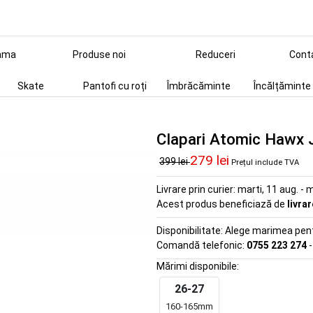
ama
Produse noi
Reduceri
Cont
Skate
Pantofi cu roți
Îmbrăcăminte
Încălțăminte
Clapari Atomic Hawx J
279 lei
399 lei
Prețul include TVA
Livrare prin curier:
marti, 11 aug. - m
Acest produs beneficiază de
livra
Disponibilitate:
Alege marimea pentr
Comandă telefonic:
0755 223 274
-
Mărimi disponibile:
26-27
160-165mm