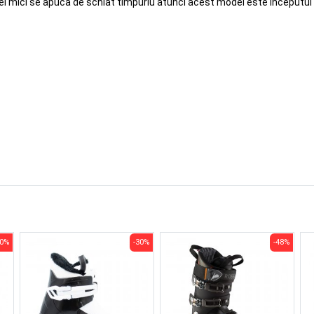
cei mici se apuca de schiat timpuriu atunci acest model este inceputul 
30%
-30%
-48%