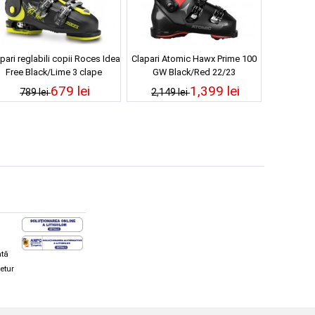
pari reglabili copii Roces Idea
Clapari Atomic Hawx Prime 100
Free Black/Lime 3 clape
GW Black/Red 22/23
679 lei
1,399 lei
789 lei
2,149 lei
ată
retur