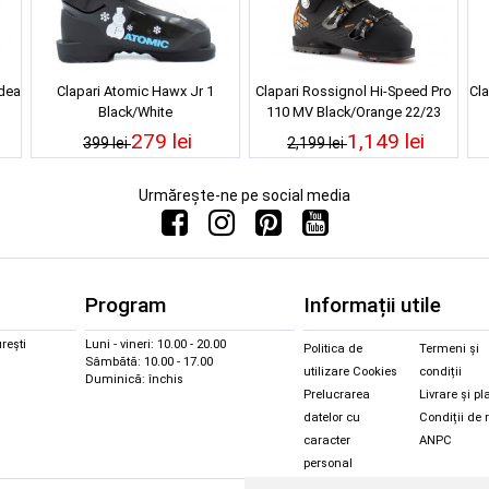
Idea
Clapari Atomic Hawx Jr 1
Clapari Rossignol Hi-Speed Pro
Cla
Black/White
110 MV Black/Orange 22/23
279 lei
1,149 lei
399 lei
2,199 lei
Urmărește-ne pe social media
Program
Informații utile
rești
Luni - vineri: 10.00 - 20.00
Politica de
Termeni și
Sâmbătă: 10.00 - 17.00
utilizare Cookies
condiții
Duminică: închis
Prelucrarea
Livrare și pl
datelor cu
Condiții de 
caracter
ANPC
personal