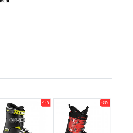
ideal.
-14%
-35%