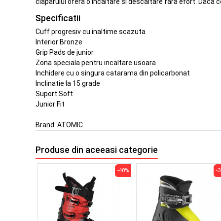
claparului ofera o incaltare si descaltare fara efort. Daca 
Specificatii
Cuff progresiv cu inaltime scazuta
Interior Bronze
Grip Pads de junior
Zona speciala pentru incaltare usoara
Inchidere cu o singura catarama din policarbonat
Inclinatie la 15 grade
Suport Soft
Junior Fit
Brand:
ATOMIC
Produse din aceeasi categorie
-40%
-