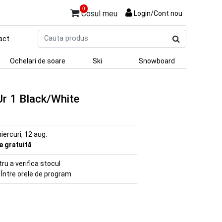
0
Cosul meu
Login/Cont nou
Cauta
act
produs
Ochelari de soare
Ski
Snowboard
r 1 Black/White
iercuri, 12 aug.
re gratuită
u a verifica stocul
 Între orele de program