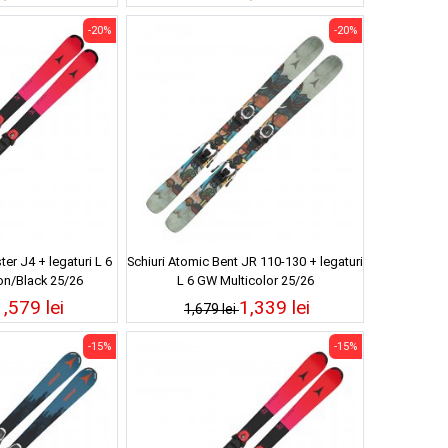
-20%
-20%
er J4 + legaturi L 6
Schiuri Atomic Bent JR 110-130 + legaturi
n/Black 25/26
L 6 GW Multicolor 25/26
1,579 lei
1,339 lei
1,679 lei
-15%
-15%