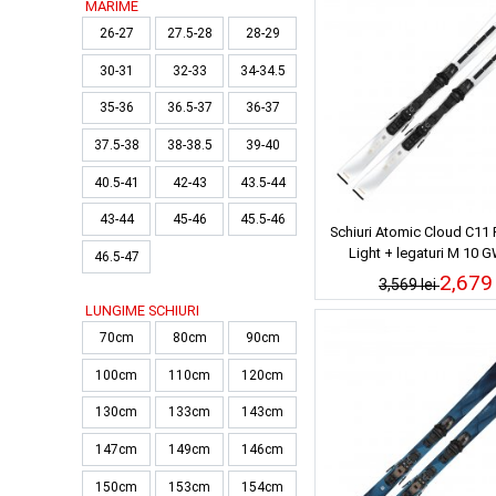
MARIME
26-27
27.5-28
28-29
30-31
32-33
34-34.5
35-36
36.5-37
36-37
37.5-38
38-38.5
39-40
40.5-41
42-43
43.5-44
43-44
45-46
45.5-46
Schiuri Atomic Cloud C11
Light + legaturi M 10 
46.5-47
2,679 
3,569 lei
LUNGIME SCHIURI
70cm
80cm
90cm
100cm
110cm
120cm
130cm
133cm
143cm
147cm
149cm
146cm
150cm
153cm
154cm