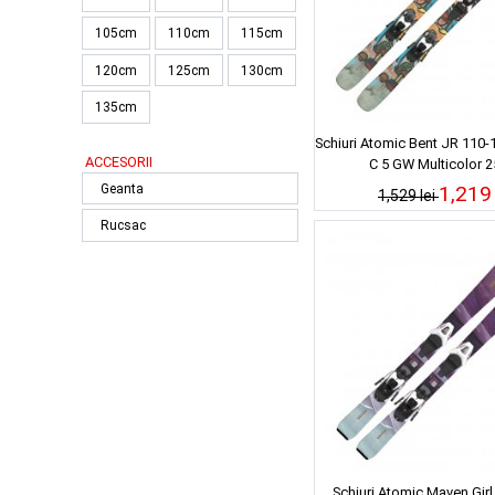
105cm
110cm
115cm
120cm
125cm
130cm
135cm
Schiuri Atomic Bent JR 110-1
ACCESORII
C 5 GW Multicolor 2
Geanta
1,219 
1,529 lei
Rucsac
Schiuri Atomic Maven Girl