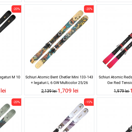
-20%
-20%
egaturi M 10
Schiuri Atomic Bent Chetler Mini 133-143
Schiuri Atomic Redst
+ legaturi L 6 GW Multicolor 25/26
Gw Red Tensio
lei
1,709 lei
2,139 lei
1,979 lei
-20%
-15%