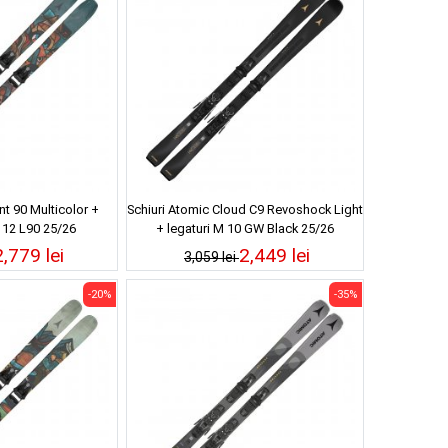
nt 90 Multicolor +
Schiuri Atomic Cloud C9 Revoshock Light
e 12 L90 25/26
+ legaturi M 10 GW Black 25/26
2,779 lei
2,449 lei
3,059 lei
-20%
-35%