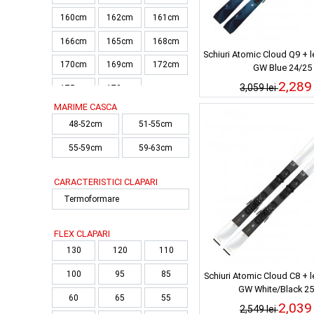
160cm
162cm
161cm
166cm
165cm
168cm
Schiuri Atomic Cloud Q9 + l
170cm
169cm
172cm
GW Blue 24/25
2,289 
3,059 lei
175cm
179cm
MARIME CASCA
48-52cm
51-55cm
55-59cm
59-63cm
CARACTERISTICI CLAPARI
Termoformare
FLEX CLAPARI
130
120
110
100
95
85
Schiuri Atomic Cloud C8 + l
GW White/Black 25
60
65
55
2,039 
2,549 lei