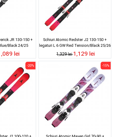
erick JR 130-150 +
Schiuri Atomic Redster J2 130-150 +
Blue/Black 24/25
legaturi L 6 GW Red Tension/Black 25/26
1,089 lei
1,129 lei
1,329 lei
-20%
-15%
dster J2 100-120 +
Schiuri Atomic Maven Girl 70-90 +