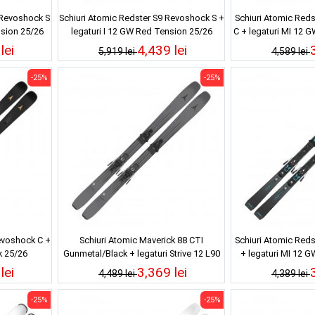
 Revoshock S
Schiuri Atomic Redster S9 Revoshock S +
Schiuri Atomic Red
nsion 25/26
legaturi I 12 GW Red Tension 25/26
C + legaturi MI 12 
lei
4,439 lei
5,919 lei
4,589 lei
-25%
-25%
evoshock C +
Schiuri Atomic Maverick 88 CTI
Schiuri Atomic Red
k 25/26
Gunmetal/Black + legaturi Strive 12 L90
+ legaturi MI 12 G
25/26
lei
3,369 lei
4,489 lei
4,389 lei
-25%
-25%