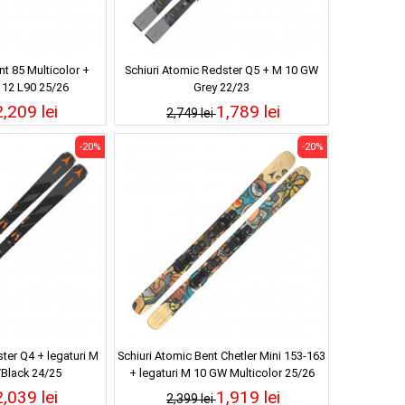
nt 85 Multicolor +
Schiuri Atomic Redster Q5 + M 10 GW
e 12 L90 25/26
Grey 22/23
2,209 lei
1,789 lei
2,749 lei
-20%
-20%
ter Q4 + legaturi M
Schiuri Atomic Bent Chetler Mini 153-163
Black 24/25
+ legaturi M 10 GW Multicolor 25/26
2,039 lei
1,919 lei
2,399 lei