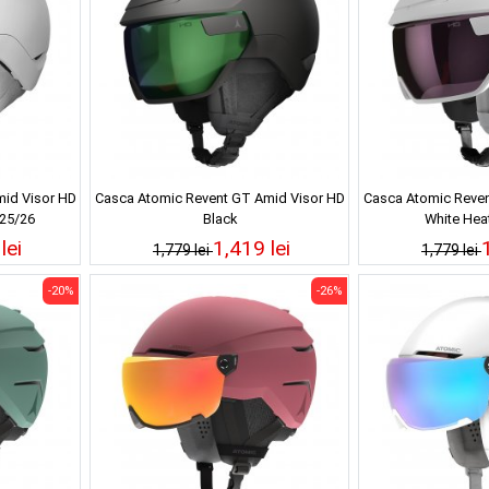
id Visor HD
Casca Atomic Revent GT Amid Visor HD
Casca Atomic Reven
 25/26
Black
White Hea
lei
1,419 lei
1,779 lei
1,779 lei
-20%
-26%