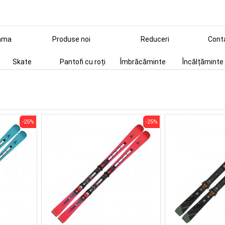
ama
Produse noi
Reduceri
Cont
Skate
Pantofi cu roți
Îmbrăcăminte
Încălțăminte
-25%
-25%