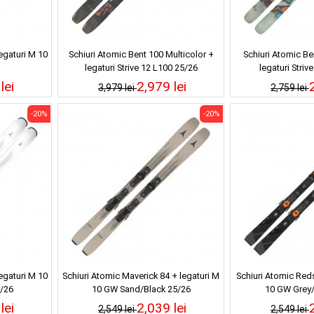
egaturi M 10
Schiuri Atomic Bent 100 Multicolor +
Schiuri Atomic Be
legaturi Strive 12 L100 25/26
legaturi Striv
lei
2,979 lei
3,979 lei
2,759 lei
-20%
-20%
egaturi M 10
Schiuri Atomic Maverick 84 + legaturi M
Schiuri Atomic Reds
/26
10 GW Sand/Black 25/26
10 GW Grey/
lei
2,039 lei
2,549 lei
2,549 lei