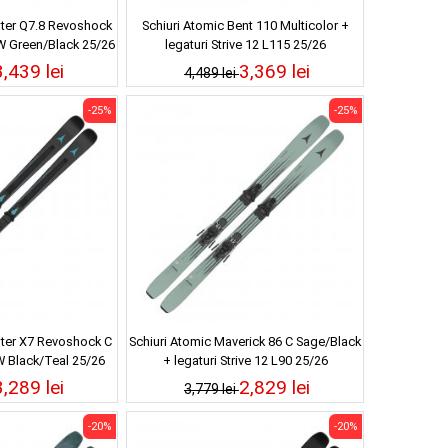
ster Q7.8 Revoshock
Schiuri Atomic Bent 110 Multicolor +
GW Green/Black 25/26
legaturi Strive 12 L115 25/26
3,439 lei
3,369 lei
4,489 lei
-25%
-25%
ster X7 Revoshock C
Schiuri Atomic Maverick 86 C Sage/Black
W Black/Teal 25/26
+ legaturi Strive 12 L90 25/26
3,289 lei
2,829 lei
3,779 lei
-20%
-20%