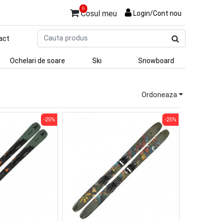
0
Cosul meu
Login/Cont nou
Cauta
act
produs
Ochelari de soare
Ski
Snowboard
Ordoneaza
-25%
-25%