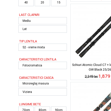
40
20
15
LAST CLAPARI
Mediu
Lat
TIP LENTILA
S2 - vreme mixta
CARACTERISTICI LENTILA
Schiuri Atomic Cloud C7 + l
Fotocromatica
GW Black 25/26
1,879 
2,349 lei
CARACTERISTICI CASCA
Microreglaj masura
Viziera
LUNGIME BETE
70cm
80cm
90cm