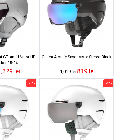
t GT Amid Visor HD
Casca Atomic Savor Visor Stereo Black
ther 25/26
1,329 lei
819 lei
1,019 lei
-20%
-25%