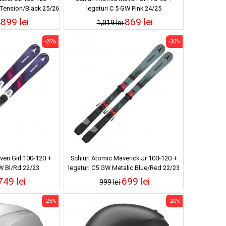
 Tension/Black 25/26
legaturi C 5 GW Pink 24/25
899 lei
869 lei
i
1,019 lei
-25%
-30%
ven Girl 100-120 +
Schiuri Atomic Maverick Jr 100-120 +
GW Bl/Rd 22/23
legaturi C5 GW Metalic Blue/Red 22/23
749 lei
699 lei
999 lei
-25%
-20%