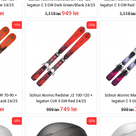
er 24/25
legaturi C 5 GW Dark Green/Black 24/25
legaturi C 5 GW Red
ei
949 lei
1,119 lei
1,119 le
-15%
-25%
JR 70-90 +
Schiuri Atomic Redster J2 100-120 +
Schiuri Atomic Ma
lack 24/25
legaturi Colt 5 GW Red 24/25
legaturi C 5 
ei
749 lei
999 lei
999 lei
-25%
-20%