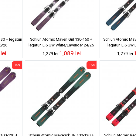
30 + legaturi
Schiuri Atomic Maven Girl 130-150 +
Schiuri Atomic Mav
5/26
legaturi L 6 GW White/Lavender 24/25
legaturi L 6 GW 
lei
1,089 lei
1,279 lei
1,279 lei
-15%
-15%
 100-120 +
Schiuri Atomic Maverick JR 100-120 +
Schiuri Atomic Re