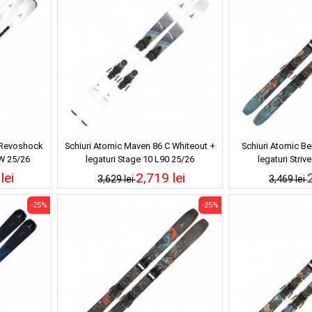
 Revoshock
Schiuri Atomic Maven 86 C Whiteout +
Schiuri Atomic Be
GW 25/26
legaturi Stage 10 L90 25/26
legaturi Striv
lei
2,719 lei
3,629 lei
3,469 lei
-25%
-25%