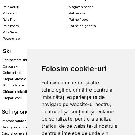
Role adulți
Magazin patine
Role copii
Patine Fila
Role Fila
Patine Roces
Role Roces
Patine de gheață
Role Seba
Powerslide
Ski
Snowboard
Echipament ski
Magazin snowboard
Folosim cookie-uri
Cască ski
Echipament snowboard
Ochelari schi
Legături Rome SDS
Clăpari Atomic
Folosim cookie-uri și alte
Skate & longboard
Schiuri Atomic
tehnologii de urmărire pentru a
Clăpari reglabili
Santa Cruz
îmbunătăți experiența ta de
Clăpari copii
Enuff Skateboards
navigare pe website-ul nostru,
Schi și snowboard
Diverse
pentru afișa conținut și reclame
personalizate, pentru a analiza
Îmbrăcăminte schi și snowboard
Cum aleg rolele
traficul de pe website-ul nostru și
Căști și ochelari de iarnă
Cum aleg ochelarii
pentru a înțelege de unde vin
Căști și ochelari Alpina
Ochelari de soare Oakley