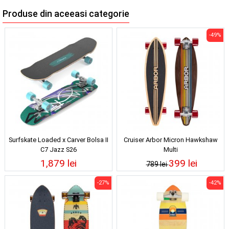
Produse din aceeasi categorie
-49%
Surfskate Loaded x Carver Bolsa II
Cruiser Arbor Micron Hawkshaw
C7 Jazz S26
Multi
1,879 lei
399 lei
789 lei
-27%
-42%