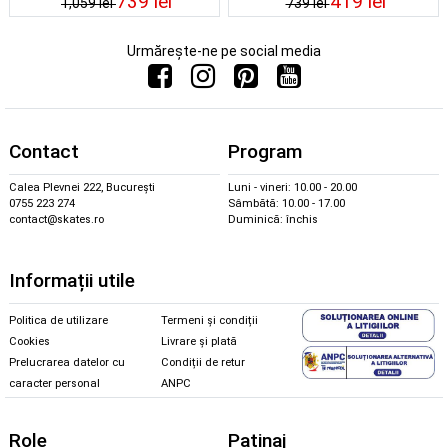
739 lei
419 lei
1,059 lei
739 lei
Urmărește-ne pe social media
Contact
Program
Calea Plevnei 222, București
Luni - vineri: 10.00 - 20.00
0755 223 274
Sâmbătă: 10.00 - 17.00
contact@skates.ro
Duminică: închis
Informații utile
Politica de utilizare
Termeni și condiții
Cookies
Livrare și plată
Prelucrarea datelor cu
Condiții de retur
caracter personal
ANPC
Role
Patinaj