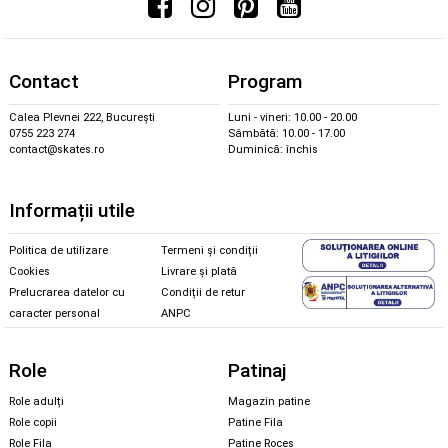
Contact
Program
Calea Plevnei 222, București
Luni - vineri: 10.00 - 20.00
0755 223 274
Sâmbătă: 10.00 - 17.00
contact@skates.ro
Duminică: închis
Informații utile
Politica de utilizare
Termeni și condiții
Cookies
Livrare și plată
Prelucrarea datelor cu
Condiții de retur
caracter personal
ANPC
Role
Patinaj
Role adulți
Magazin patine
Role copii
Patine Fila
Role Fila
Patine Roces