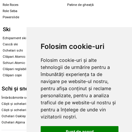
Role Roces
Patine de gheață
Role Seba
Powerslide
Ski
Snowboard
Echipament ski
Magazin snowboard
Folosim cookie-uri
Cască ski
Echipament snowboard
Ochelari schi
Legături Rome SDS
Clăpari Atomic
Folosim cookie-uri și alte
Skate & longboard
Schiuri Atomic
tehnologii de urmărire pentru a
Clăpari reglabili
Santa Cruz
îmbunătăți experiența ta de
Clăpari copii
Enuff Skateboards
navigare pe website-ul nostru,
Schi și snowboard
Diverse
pentru afișa conținut și reclame
personalizate, pentru a analiza
Îmbrăcăminte schi și snowboard
Cum aleg rolele
traficul de pe website-ul nostru și
Căști și ochelari de iarnă
Cum aleg ochelarii
pentru a înțelege de unde vin
Căști și ochelari Alpina
Ochelari de soare Oakley
vizitatorii noștri.
Ochelari Oakley
Ochelari de soare Alpina
Ochelari Alpina
Intretinere manusi
Sunt de acord