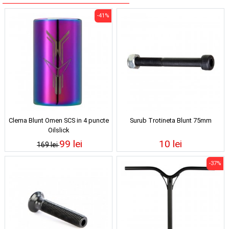
-41%
Clema Blunt Omen SCS in 4 puncte
Surub Trotineta Blunt 75mm
Oilslick
99 lei
10 lei
169 lei
-37%