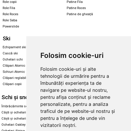
Role copii
Patine Fila
Role Fila
Patine Roces
Role Roces
Patine de gheață
Role Seba
Powerslide
Ski
Snowboard
Echipament ski
Magazin snowboard
Folosim cookie-uri
Cască ski
Echipament snowboard
Ochelari schi
Legături Rome SDS
Clăpari Atomic
Folosim cookie-uri și alte
Skate & longboard
Schiuri Atomic
tehnologii de urmărire pentru a
Clăpari reglabili
Santa Cruz
îmbunătăți experiența ta de
Clăpari copii
Enuff Skateboards
navigare pe website-ul nostru,
Schi și snowboard
Diverse
pentru afișa conținut și reclame
personalizate, pentru a analiza
Îmbrăcăminte schi și snowboard
Cum aleg rolele
traficul de pe website-ul nostru și
Căști și ochelari de iarnă
Cum aleg ochelarii
pentru a înțelege de unde vin
Căști și ochelari Alpina
Ochelari de soare Oakley
vizitatorii noștri.
Ochelari Oakley
Ochelari de soare Alpina
Ochelari Alpina
Intretinere manusi