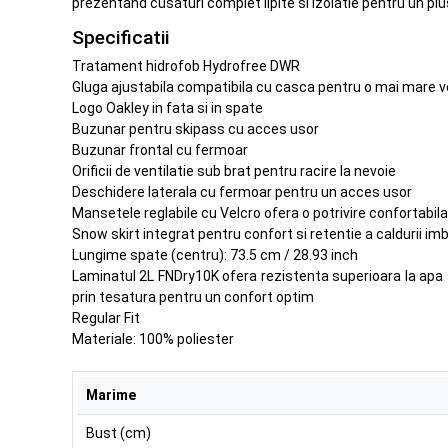
prezentand cusaturi complet lipite si izolatie pentru un plu
Specificatii
Tratament hidrofob Hydrofree DWR
Gluga ajustabila compatibila cu casca pentru o mai mare ve
Logo Oakley in fata si in spate
Buzunar pentru skipass cu acces usor
Buzunar frontal cu fermoar
Orificii de ventilatie sub brat pentru racire la nevoie
Deschidere laterala cu fermoar pentru un acces usor
Mansetele reglabile cu Velcro ofera o potrivire confortabila
Snow skirt integrat pentru confort si retentie a caldurii im
Lungime spate (centru): 73.5 cm / 28.93 inch
Laminatul 2L FNDry10K ofera rezistenta superioara la apa si 
prin tesatura pentru un confort optim
Regular Fit
Materiale: 100% poliester
Marime
Bust (cm)