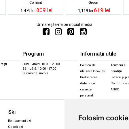
Cement
Green
809 lei
619 lei
1,479 lei
1,119 lei
Urmărește-ne pe social media
Program
Informații utile
rești
Luni - vineri: 10.00 - 20.00
Politica de
Termeni și
Sâmbătă: 10.00 - 17.00
utilizare Cookies
condiții
Duminică: închis
Prelucrarea
Livrare și pl
datelor cu
Condiții de 
caracter
ANPC
personal
Sc
Ski
Snowboard
Folosim cookie
Îmbr
Echipament ski
Magazin snowboard
Cășt
Cască ski
Echipament snowboard