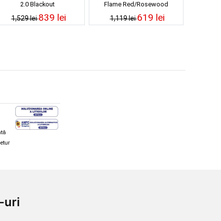
2.0 Blackout
Flame Red/Rosewood
839 lei
619 lei
1,529 lei
1,119 lei
ată
retur
hi și snowboard
Diverse
-uri
ăcăminte schi și snowboard
Cum aleg rolele
i și ochelari de iarnă
Cum aleg ochelarii