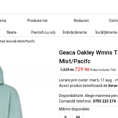
ama
Produse noi
Reduceri
Cont
Skate
Pantofi cu roți
Îmbrăcăminte
Încălțăminte
ed Anorak Mist/Pacifc
Geaca Oakley Wmns T
Mist/Pacifc
729 lei
1,329 lei
Prețul include TVA
Livrare prin curier:
marti, 11 aug. - m
Acest produs beneficiază de
livra
Disponibilitate:
Alege marimea pentr
Comandă telefonic:
0755 223 274
-
Mărimi disponibile:
S
M