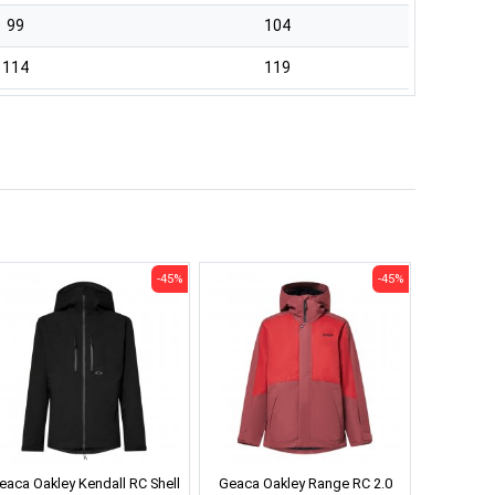
99
104
114
119
-45%
-45%
eaca Oakley Kendall RC Shell
Geaca Oakley Range RC 2.0