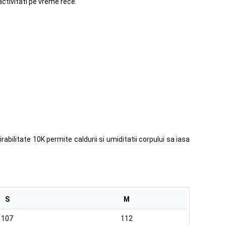
activitati pe vreme rece.
abilitate 10K permite caldurii si umiditatii corpului sa iasa
S
M
107
112