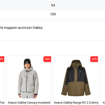
94
109
ste magazin autorizat Oakley
50%
-45%
-45%
Tex
Geaca Oakley Canopy Insulated
Geaca Oakley Range RC 2.0 Army
G