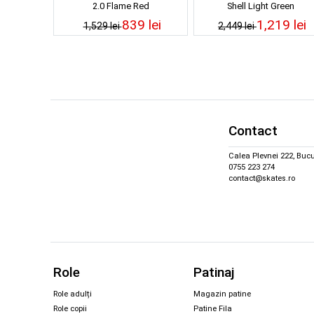
2.0 Flame Red
Shell Light Green
839 lei
1,219 lei
1,529 lei
2,449 lei
Contact
Calea Plevnei 222, Bucu
0755 223 274
contact@skates.ro
Role
Patinaj
Role adulți
Magazin patine
Role copii
Patine Fila