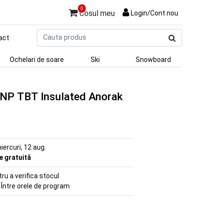
0
Cosul meu
Login/Cont nou
Cauta
act
produs
Ochelari de soare
Ski
Snowboard
NP TBT Insulated Anorak
iercuri, 12 aug.
re gratuită
u a verifica stocul
 Între orele de program