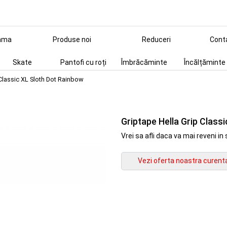
ama
Produse noi
Reduceri
Cont
Skate
Pantofi cu roți
Îmbrăcăminte
Încălțăminte
 Classic XL Sloth Dot Rainbow
Griptape Hella Grip Class
Vrei sa afli daca va mai reveni 