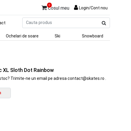
0
Cosul meu
Login/Cont nou
Cauta
act
produs
Ochelari de soare
Ski
Snowboard
ic XL Sloth Dot Rainbow
in stoc? Trimite-ne un email pe adresa contact@skates.ro .