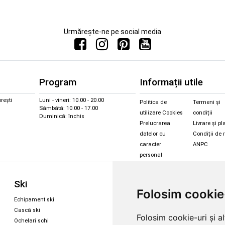
Urmărește-ne pe social media
Program
Informații utile
rești
Luni - vineri: 10.00 - 20.00
Politica de
Termeni și
Sâmbătă: 10.00 - 17.00
utilizare Cookies
condiții
Duminică: închis
Prelucrarea
Livrare și pl
datelor cu
Condiții de 
caracter
ANPC
personal
Sc
Ski
Snowboard
Folosim cookie
Îmbr
Echipament ski
Magazin snowboard
Cășt
Cască ski
Echipament snowboard
Folosim cookie-uri și a
Cășt
Ochelari schi
Legături Rome SDS