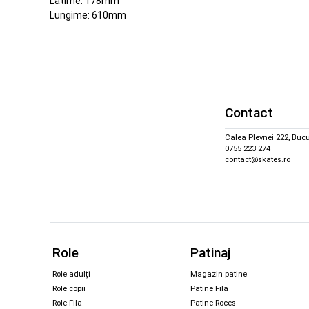
Latime: 178mm
Lungime: 610mm
Contact
Calea Plevnei 222, Bucu
0755 223 274
contact@skates.ro
Role
Patinaj
Role adulți
Magazin patine
Role copii
Patine Fila
Role Fila
Patine Roces