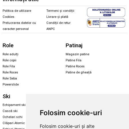
Politica de utilizare
Termeni și condiții
Cookies
Livrare și plată
Prelucrarea datelor cu
Condiții de retur
caracter personal
ANPC
Role
Patinaj
Role adulți
Magazin patine
Role copii
Patine Fila
Role Fila
Patine Roces
Role Roces
Patine de gheață
Role Seba
Powerslide
Ski
Snowboard
Echipament ski
Magazin snowboard
Folosim cookie-uri
Cască ski
Echipament snowboard
Ochelari schi
Legături Rome SDS
Clăpari Atomic
Folosim cookie-uri și alte
Skate & longboard