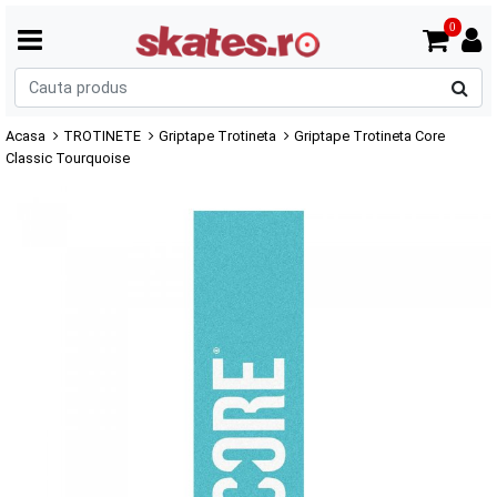
0
C
p
Acasa
TROTINETE
Griptape Trotineta
Griptape Trotineta Core
Classic Tourquoise