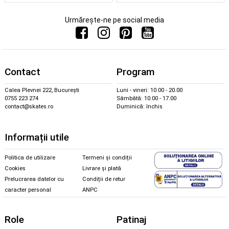
Urmărește-ne pe social media
Contact
Program
Calea Plevnei 222, București
Luni - vineri: 10.00 - 20.00
0755 223 274
Sâmbătă: 10.00 - 17.00
contact@skates.ro
Duminică: închis
Informații utile
Politica de utilizare
Termeni și condiții
Cookies
Livrare și plată
Prelucrarea datelor cu
Condiții de retur
caracter personal
ANPC
Role
Patinaj