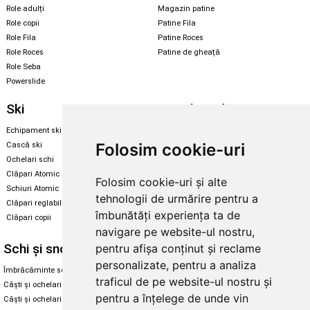
Role adulți
Magazin patine
Role copii
Patine Fila
Role Fila
Patine Roces
Role Roces
Patine de gheață
Role Seba
Powerslide
Ski
Snowboard
Echipament ski
Magazin snowboard
Folosim cookie-uri
Cască ski
Echipament snowboard
Ochelari schi
Legături Rome SDS
Clăpari Atomic
Folosim cookie-uri și alte
Skate & longboard
Schiuri Atomic
tehnologii de urmărire pentru a
Clăpari reglabili
Santa Cruz
îmbunătăți experiența ta de
Clăpari copii
Enuff Skateboards
navigare pe website-ul nostru,
Schi și snowboard
Diverse
pentru afișa conținut și reclame
personalizate, pentru a analiza
Îmbrăcăminte schi și snowboard
Cum aleg rolele
traficul de pe website-ul nostru și
Căști și ochelari de iarnă
Cum aleg ochelarii
pentru a înțelege de unde vin
Căști și ochelari Alpina
Ochelari de soare Oakley