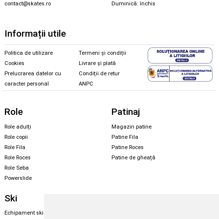
contact@skates.ro
Duminică: închis
Informații utile
Politica de utilizare
Termeni și condiții
Cookies
Livrare și plată
Prelucrarea datelor cu
Condiții de retur
caracter personal
ANPC
Role
Patinaj
Role adulți
Magazin patine
Role copii
Patine Fila
Role Fila
Patine Roces
Role Roces
Patine de gheață
Role Seba
Powerslide
Ski
Snowboard
Echipament ski
Magazin snowboard