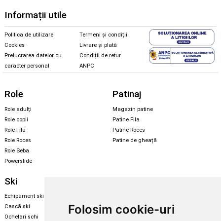
Informații utile
Politica de utilizare
Termeni și condiții
Cookies
Livrare și plată
Prelucrarea datelor cu
Condiții de retur
caracter personal
ANPC
Role
Patinaj
Role adulți
Magazin patine
Role copii
Patine Fila
Role Fila
Patine Roces
Role Roces
Patine de gheață
Role Seba
Powerslide
Ski
Snowboard
Echipament ski
Magazin snowboard
Folosim cookie-uri
Cască ski
Echipament snowboard
Ochelari schi
Legături Rome SDS