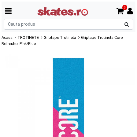
0
C
p
Acasa
TROTINETE
Griptape Trotineta
Griptape Trotineta Core
Refresher Pink/Blue