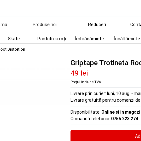
ama
Produse noi
Reduceri
Cont
Skate
Pantofi cu roți
Îmbrăcăminte
Încălțăminte
oot Distortion
Griptape Trotineta Ro
49 lei
Prețul include TVA
Livrare prin curier:
luni, 10 aug. - ma
Livrare gratuită pentru comenzi d
Disponibilitate:
Online si in magazi
Comandă telefonic:
0755 223 274
-