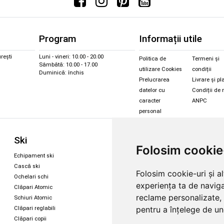
Program
Informații utile
rești
Luni - vineri: 10.00 - 20.00
Politica de
Termeni și
Sâmbătă: 10.00 - 17.00
utilizare Cookies
condiții
Duminică: închis
Prelucrarea
Livrare și pl
datelor cu
Condiții de 
caracter
ANPC
personal
Sc
Ski
Snowboard
Folosim cookie
Îmbr
Echipament ski
Magazin snowboard
Cășt
Cască ski
Echipament snowboard
Folosim cookie-uri și a
Cășt
Ochelari schi
Legături Rome SDS
experiența ta de naviga
Oche
Clăpari Atomic
Skate & longboard
Oche
reclame personalizate, 
Schiuri Atomic
pentru a înțelege de und
Clăpari reglabili
Santa Cruz
Clăpari copii
Enuff Skateboards