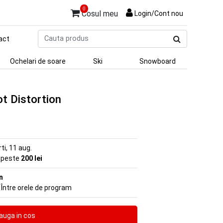
0
Cosul meu
Login/Cont nou
Cauta
act
produs
Ochelari de soare
Ski
Snowboard
ot Distortion
rti, 11 aug.
e peste
200 lei
n
 Între orele de program