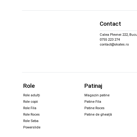
Contact
Calea Plevnei 222, Bucu
0755 223 274
contact@skates.ro
Role
Patinaj
Role adulți
Magazin patine
Role copii
Patine Fila
Role Fila
Patine Roces
Role Roces
Patine de gheață
Role Seba
Powerslide