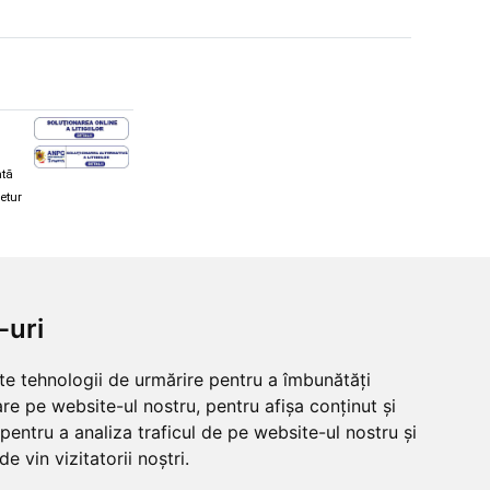
ată
retur
hi și snowboard
Diverse
-uri
ăcăminte schi și snowboard
Cum aleg rolele
i și ochelari de iarnă
Cum aleg ochelarii
lte tehnologii de urmărire pentru a îmbunătăți
i și ochelari Alpina
Ochelari de soare Oakley
re pe website-ul nostru, pentru afișa conținut și
lari Oakley
Ochelari de soare Alpina
lari Alpina
Intretinere manusi
pentru a analiza traficul de pe website-ul nostru și
e vin vizitatorii noștri.