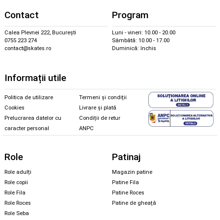
Contact
Program
Calea Plevnei 222, București
Luni - vineri: 10.00 - 20.00
0755 223 274
Sâmbătă: 10.00 - 17.00
contact@skates.ro
Duminică: închis
Informații utile
Politica de utilizare
Termeni și condiții
Cookies
Livrare și plată
Prelucrarea datelor cu
Condiții de retur
caracter personal
ANPC
Role
Patinaj
Role adulți
Magazin patine
Role copii
Patine Fila
Role Fila
Patine Roces
Role Roces
Patine de gheață
Role Seba