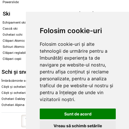
Powerslide
Ski
Snowboard
Echipament ski
Magazin snowboard
Folosim cookie-uri
Cască ski
Echipament snowboard
Ochelari schi
Legături Rome SDS
Clăpari Atomic
Folosim cookie-uri și alte
Skate & longboard
Schiuri Atomic
tehnologii de urmărire pentru a
Clăpari reglabili
Santa Cruz
îmbunătăți experiența ta de
Clăpari copii
Enuff Skateboards
navigare pe website-ul nostru,
Schi și snowboard
Diverse
pentru afișa conținut și reclame
personalizate, pentru a analiza
Îmbrăcăminte schi și snowboard
Cum aleg rolele
traficul de pe website-ul nostru și
Căști și ochelari de iarnă
Cum aleg ochelarii
pentru a înțelege de unde vin
Căști și ochelari Alpina
Ochelari de soare Oakley
vizitatorii noștri.
Ochelari Oakley
Ochelari de soare Alpina
Ochelari Alpina
Intretinere manusi
Sunt de acord
Vreau să schimb setările