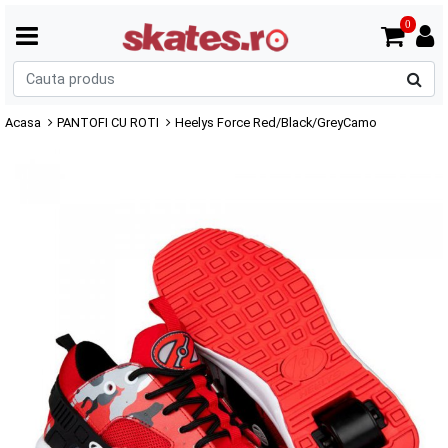
0
C
p
Acasa
PANTOFI CU ROTI
Heelys Force Red/Black/GreyCamo