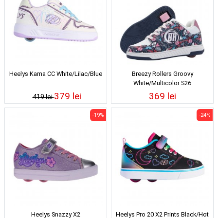
Heelys Kama CC White/Lilac/Blue
Breezy Rollers Groovy
White/Multicolor S26
379 lei
369 lei
419 lei
-19%
-24%
Heelys Snazzy X2
Heelys Pro 20 X2 Prints Black/Hot