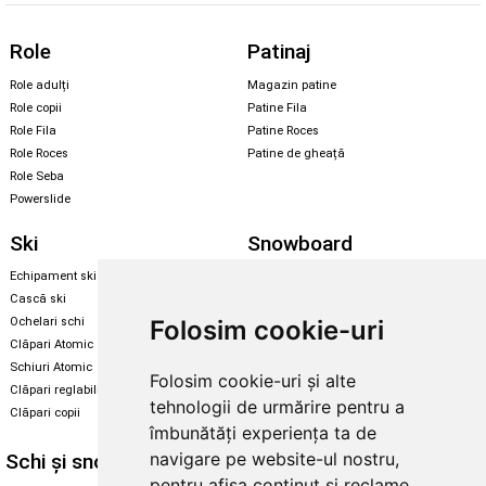
Role
Patinaj
Role adulți
Magazin patine
Role copii
Patine Fila
Role Fila
Patine Roces
Role Roces
Patine de gheață
Role Seba
Powerslide
Ski
Snowboard
Echipament ski
Magazin snowboard
Cască ski
Echipament snowboard
Folosim cookie-uri
Ochelari schi
Legături Rome SDS
Clăpari Atomic
Skate & longboard
Schiuri Atomic
Folosim cookie-uri și alte
Clăpari reglabili
Santa Cruz
tehnologii de urmărire pentru a
Clăpari copii
Enuff Skateboards
îmbunătăți experiența ta de
navigare pe website-ul nostru,
Schi și snowboard
Diverse
pentru afișa conținut și reclame