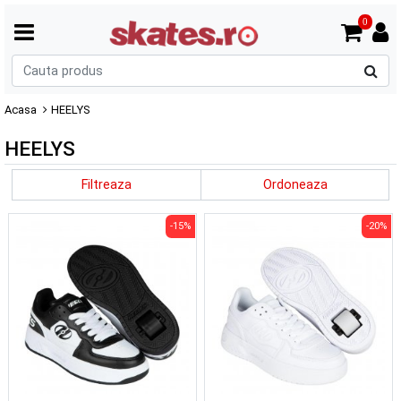
0
C
p
Acasa
HEELYS
HEELYS
Filtreaza
Ordoneaza
-15%
-20%