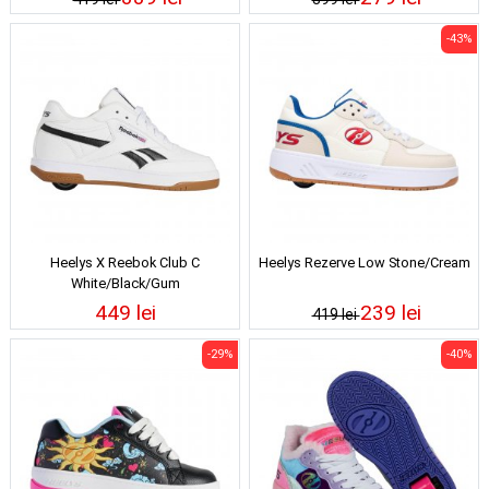
-43%
Heelys X Reebok Club C
Heelys Rezerve Low Stone/Cream
White/Black/Gum
449 lei
239 lei
419 lei
-29%
-40%