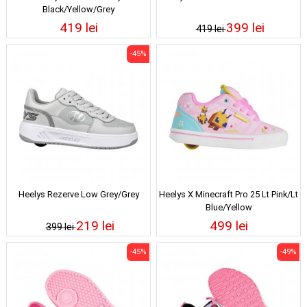
Black/Yellow/Grey
419 lei
399 lei
419 lei
-45%
Heelys Rezerve Low Grey/Grey
Heelys X Minecraft Pro 25 Lt Pink/Lt
Blue/Yellow
219 lei
499 lei
399 lei
-45%
-49%