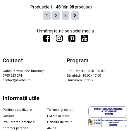
Produsele
1
-
48
(din
98
produse)
1
2
3
Urmărește-ne pe social media
Contact
Program
Calea Plevnei 222, București
Luni - vineri: 10.00 - 20.00
0755 223 274
Sâmbătă: 10.00 - 17.00
contact@skates.ro
Duminică: închis
Informații utile
Politica de utilizare
Termeni și condiții
Cookies
Livrare și plată
Prelucrarea datelor cu
Condiții de retur
caracter personal
ANPC