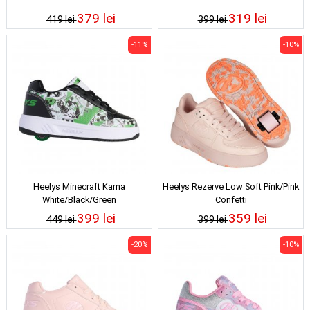
379 lei
319 lei
419 lei
399 lei
-11%
-10%
Heelys Minecraft Kama
Heelys Rezerve Low Soft Pink/Pink
White/Black/Green
Confetti
399 lei
359 lei
449 lei
399 lei
-20%
-10%