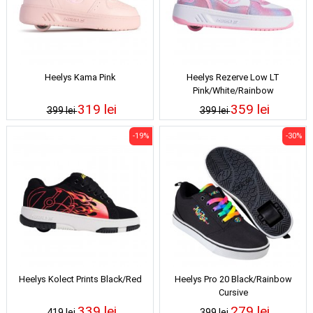
Heelys Kama Pink
Heelys Rezerve Low LT
Pink/White/Rainbow
319 lei
359 lei
399 lei
399 lei
-19%
-30%
Heelys Kolect Prints Black/Red
Heelys Pro 20 Black/Rainbow
Cursive
339 lei
279 lei
419 lei
399 lei