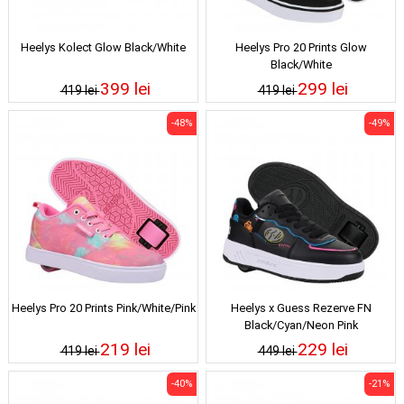
Heelys Kolect Glow Black/White
Heelys Pro 20 Prints Glow
Black/White
399 lei
299 lei
419 lei
419 lei
-48%
-49%
Heelys Pro 20 Prints Pink/White/Pink
Heelys x Guess Rezerve FN
Black/Cyan/Neon Pink
219 lei
229 lei
419 lei
449 lei
-40%
-21%