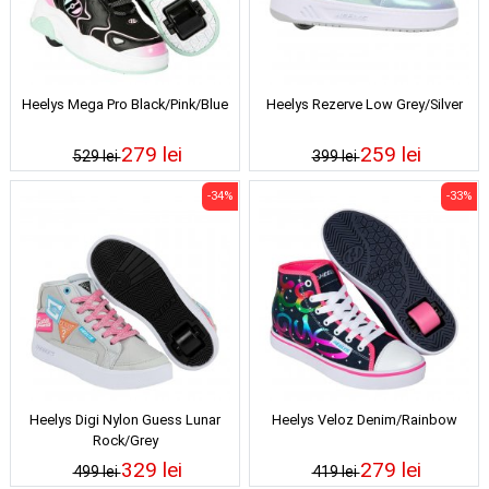
Heelys Mega Pro Black/Pink/Blue
Heelys Rezerve Low Grey/Silver
279 lei
259 lei
529 lei
399 lei
-34%
-33%
Heelys Digi Nylon Guess Lunar
Heelys Veloz Denim/Rainbow
Rock/Grey
329 lei
279 lei
499 lei
419 lei