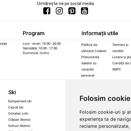
Urmărește-ne pe social media
Program
Informații utile
rești
Luni - vineri: 10.00 - 20.00
Politica de
Termeni și
Sâmbătă: 10.00 - 17.00
utilizare Cookies
condiții
Duminică: închis
Prelucrarea
Livrare și pl
datelor cu
Condiții de 
caracter
ANPC
personal
Sc
Ski
Snowboard
Folosim cookie
Îmbr
Echipament ski
Magazin snowboard
Cășt
Cască ski
Echipament snowboard
Folosim cookie-uri și a
Cășt
Ochelari schi
Legături Rome SDS
experiența ta de naviga
Oche
Clăpari Atomic
Skate & longboard
Oche
reclame personalizate, 
Schiuri Atomic