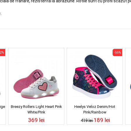
iala de franare, rezistenta la abraziune. Rotile sunt cu profil scazut pe
.
22%
-55%
ige
Breezy Rollers Light Heart Pink
Heelys Veloz Denim/Hot
White/Pink
Pink/Rainbow
369 lei
189 lei
419 lei