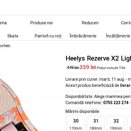
ama
Produse noi
Reduceri
Cont
Skate
Pantofi cu roți
Îmbrăcăminte
Încălțăminte
onfetti
Heelys Rezerve X2 Lig
339 lei
449 lei
Prețul include TVA
Livrare prin curier:
marti, 11 aug. - m
Acest produs beneficiază de
livra
Disponibilitate:
Alege marimea pentr
Comandă telefonic:
0755 223 274
-
Mărimi disponibile:
30
31
32
170mm
180mm
190mm