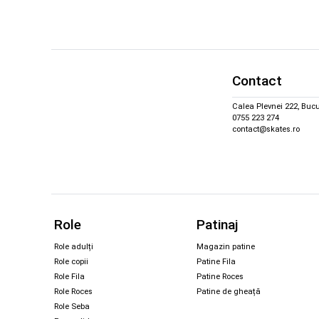
Contact
Calea Plevnei 222, Bucu
0755 223 274
contact@skates.ro
Role
Patinaj
Role adulți
Magazin patine
Role copii
Patine Fila
Role Fila
Patine Roces
Role Roces
Patine de gheață
Role Seba