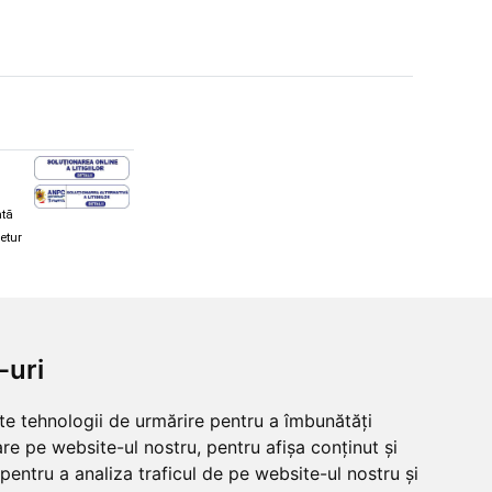
ată
retur
hi și snowboard
Diverse
-uri
ăcăminte schi și snowboard
Cum aleg rolele
i și ochelari de iarnă
Cum aleg ochelarii
lte tehnologii de urmărire pentru a îmbunătăți
i și ochelari Alpina
Ochelari de soare Oakley
re pe website-ul nostru, pentru afișa conținut și
lari Oakley
Ochelari de soare Alpina
lari Alpina
Intretinere manusi
pentru a analiza traficul de pe website-ul nostru și