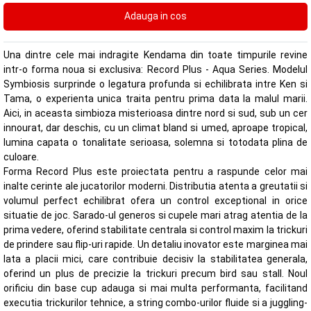
Una dintre cele mai indragite Kendama din toate timpurile revine
intr-o forma noua si exclusiva: Record Plus - Aqua Series. Modelul
Symbiosis surprinde o legatura profunda si echilibrata intre Ken si
Tama, o experienta unica traita pentru prima data la malul marii.
Aici, in aceasta simbioza misterioasa dintre nord si sud, sub un cer
innourat, dar deschis, cu un climat bland si umed, aproape tropical,
lumina capata o tonalitate serioasa, solemna si totodata plina de
culoare.
Forma Record Plus este proiectata pentru a raspunde celor mai
inalte cerinte ale jucatorilor moderni. Distributia atenta a greutatii si
volumul perfect echilibrat ofera un control exceptional in orice
situatie de joc. Sarado-ul generos si cupele mari atrag atentia de la
prima vedere, oferind stabilitate centrala si control maxim la trickuri
de prindere sau flip-uri rapide. Un detaliu inovator este marginea mai
lata a placii mici, care contribuie decisiv la stabilitatea generala,
oferind un plus de precizie la trickuri precum bird sau stall. Noul
orificiu din base cup adauga si mai multa performanta, facilitand
executia trickurilor tehnice, a string combo-urilor fluide si a juggling-