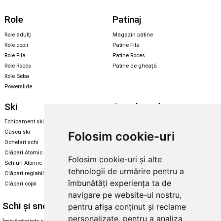
Role
Patinaj
Role adulți
Magazin patine
Role copii
Patine Fila
Role Fila
Patine Roces
Role Roces
Patine de gheață
Role Seba
Powerslide
Ski
Snowboard
Echipament ski
Magazin snowboard
Cască ski
Echipament snowboard
Folosim cookie-uri
Ochelari schi
Legături Rome SDS
Clăpari Atomic
Folosim cookie-uri și alte
Skate & longboard
Schiuri Atomic
tehnologii de urmărire pentru a
Clăpari reglabili
Santa Cruz
îmbunătăți experiența ta de
Clăpari copii
Enuff Skateboards
navigare pe website-ul nostru,
Schi și snowboard
Diverse
pentru afișa conținut și reclame
personalizate, pentru a analiza