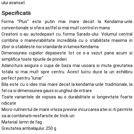
ului avansat.
Specificatii
Forma "Plus" este putin mai mare decat la Kendama-urile
conventionale si ofera astfel si mai mult control in mana
Creatorii s-au autodepasit cu forma Sarado-ului. Volumul central
combina o manevrabilitate incredibila cu o stabilitate maxima in
zbor si stabileste noi standarde in lumea Kendama
Dimensiunea cupelor depaseste tot ce s-a vazut pana acum si
simplifica toate tipurile de prinderi
Adancitura asigura o cupa de baza mai usoara si muta greutatea
totala si mai mult spre centru. Acest lucru duce la un echilibru
perfect pentru "lunar"
Bila este cu o idee mai mare decat la kendama-urile traditionale, la
fel ca si dimensiunea gaurii si unghiul de intrare
Toate variantele de vopsea au o durabilitate si longevitate foarte
ridicate
Micro-rulmentul de mare viteza previne incurcarea atei si iti permite
sa ai combinatii nesfarsite de trick-uri
Material: lemn de fag
Greutatea ambalajului: 250 g