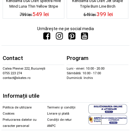
Kendama USA Craft Spectra Hive
Kendama USA Craft Jet Shape
Mind Luna Thin Yellow Stripe
Triple Burn Line Birch
549 lei
399 lei
799 lei
649 lei
Urmărește-ne pe social media
Contact
Program
Calea Plevnei 222, București
Luni - vineri: 10.00 - 20.00
0755 223 274
Sâmbătă: 10.00 - 17.00
contact@skates.ro
Duminică: închis
Informații utile
Politica de utilizare
Termeni și condiții
Cookies
Livrare și plată
Prelucrarea datelor cu
Condiții de retur
caracter personal
ANPC