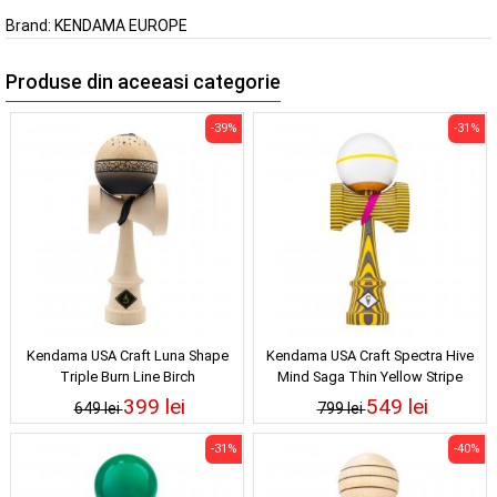
Brand:
KENDAMA EUROPE
Produse din aceeasi categorie
-39%
-31%
Kendama USA Craft Luna Shape
Kendama USA Craft Spectra Hive
Triple Burn Line Birch
Mind Saga Thin Yellow Stripe
399 lei
549 lei
649 lei
799 lei
-31%
-40%