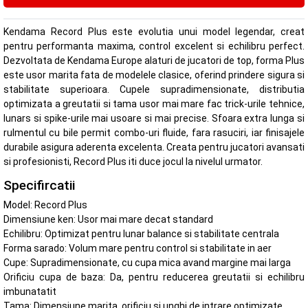
Kendama Record Plus este evolutia unui model legendar, creat
pentru performanta maxima, control excelent si echilibru perfect.
Dezvoltata de Kendama Europe alaturi de jucatori de top, forma Plus
este usor marita fata de modelele clasice, oferind prindere sigura si
stabilitate superioara. Cupele supradimensionate, distributia
optimizata a greutatii si tama usor mai mare fac trick-urile tehnice,
lunars si spike-urile mai usoare si mai precise. Sfoara extra lunga si
rulmentul cu bile permit combo-uri fluide, fara rasuciri, iar finisajele
durabile asigura aderenta excelenta. Creata pentru jucatori avansati
si profesionisti, Record Plus iti duce jocul la nivelul urmator.
Specifircatii
Model: Record Plus
Dimensiune ken: Usor mai mare decat standard
Echilibru: Optimizat pentru lunar balance si stabilitate centrala
Forma sarado: Volum mare pentru control si stabilitate in aer
Cupe: Supradimensionate, cu cupa mica avand margine mai larga
Orificiu cupa de baza: Da, pentru reducerea greutatii si echilibru
imbunatatit
Tama: Dimensiune marita, orificiu si unghi de intrare optimizate