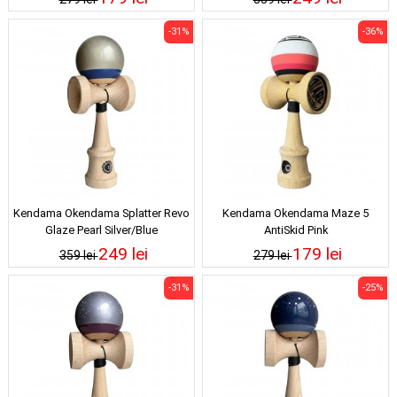
-31%
-36%
Kendama Okendama Splatter Revo
Kendama Okendama Maze 5
Glaze Pearl Silver/Blue
AntiSkid Pink
249 lei
179 lei
359 lei
279 lei
-31%
-25%