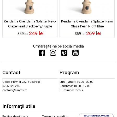
Kendama Okendama Splatter Revo
Kendama Okendama Splatter Revo
Glaze Pearl Blackberry/Purple
Glaze Pearl Night Blue
249 lei
269 lei
359 lei
359 lei
Urmărește-ne pe social media
Contact
Program
Calea Plevnei 222, București
Luni - vineri: 10.00 - 20.00
0755 223 274
Sâmbătă: 10.00 - 17.00
contact@skates.ro
Duminică: închis
Informații utile
Politica de utilizare
Termeni și condiții