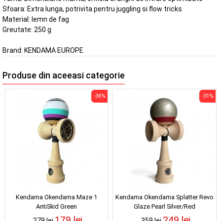
Sfoara: Extra lunga, potrivita pentru juggling si flow tricks
Material: lemn de fag
Greutate: 250 g
Brand:
KENDAMA EUROPE
Produse din aceeasi categorie
-36%
-31%
Kendama Okendama Maze 1
Kendama Okendama Splatter Revo
AntiSkid Green
Glaze Pearl Silver/Red
179 lei
249 lei
279 lei
359 lei