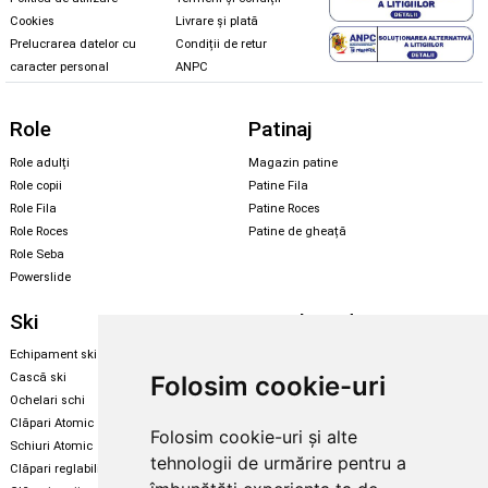
Cookies
Livrare și plată
Prelucrarea datelor cu
Condiții de retur
caracter personal
ANPC
Role
Patinaj
Role adulți
Magazin patine
Role copii
Patine Fila
Role Fila
Patine Roces
Role Roces
Patine de gheață
Role Seba
Powerslide
Ski
Snowboard
Echipament ski
Magazin snowboard
Folosim cookie-uri
Cască ski
Echipament snowboard
Ochelari schi
Legături Rome SDS
Clăpari Atomic
Folosim cookie-uri și alte
Skate & longboard
Schiuri Atomic
tehnologii de urmărire pentru a
Clăpari reglabili
Santa Cruz