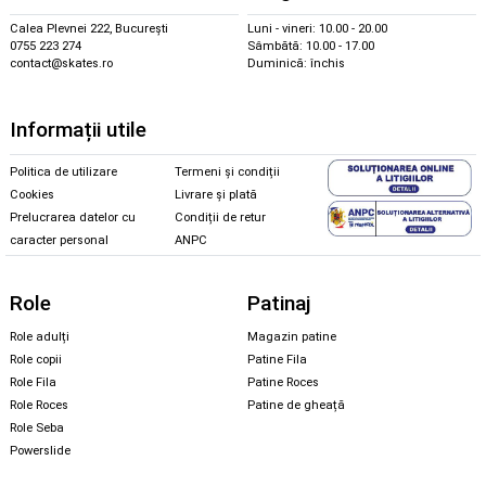
Calea Plevnei 222, București
Luni - vineri: 10.00 - 20.00
0755 223 274
Sâmbătă: 10.00 - 17.00
contact@skates.ro
Duminică: închis
Informații utile
Politica de utilizare
Termeni și condiții
Cookies
Livrare și plată
Prelucrarea datelor cu
Condiții de retur
caracter personal
ANPC
Role
Patinaj
Role adulți
Magazin patine
Role copii
Patine Fila
Role Fila
Patine Roces
Role Roces
Patine de gheață
Role Seba
Powerslide