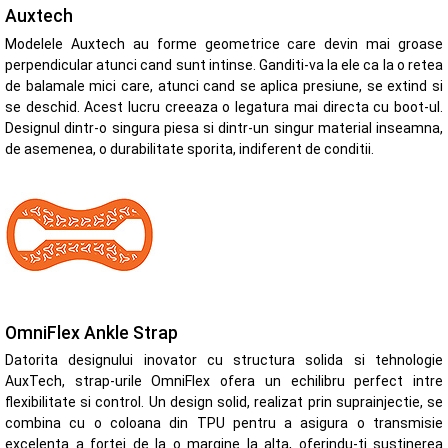
Auxtech
Modelele Auxtech au forme geometrice care devin mai groase
perpendicular atunci cand sunt intinse. Ganditi-va la ele ca la o retea
de balamale mici care, atunci cand se aplica presiune, se extind si
se deschid. Acest lucru creeaza o legatura mai directa cu boot-ul.
Designul dintr-o singura piesa si dintr-un singur material inseamna,
de asemenea, o durabilitate sporita, indiferent de conditii.
OmniFlex Ankle Strap
Datorita designului inovator cu structura solida si tehnologie
AuxTech, strap-urile OmniFlex ofera un echilibru perfect intre
flexibilitate si control. Un design solid, realizat prin suprainjectie, se
combina cu o coloana din TPU pentru a asigura o transmisie
excelenta a fortei de la o margine la alta, oferindu-ti sustinerea