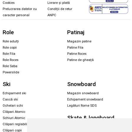
Cookies
Livrare și plată
Prelucrarea datelor cu
Condiții de retur
caracter personal
ANPC
Role
Patinaj
Role adulți
Magazin patine
Role copii
Patine Fila
Role Fila
Patine Roces
Role Roces
Patine de gheață
Role Seba
Powerslide
Ski
Snowboard
Echipament ski
Magazin snowboard
Cască ski
Echipament snowboard
Ochelari schi
Legături Rome SDS
Clăpari Atomic
Skate & longboard
Schiuri Atomic
Clăpari reglabili
Santa Cruz
Clăpari copii