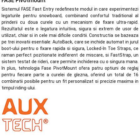
FASE Pivotmount
Sistemul FASE Fast Entry redefineste modul in care experimentezi
legaturile pentru snowboard, combinand confortul traditional al
prinderii cu doua curele cu un mecanism de fixare ultra-rapid.
Rezultatul este o legatura intuitiva, sigura si extrem de usor de
utilizat, chiar si in cele mai dificile conditii. Constructia se bazeaza
pe trei inovatii esentiale: AutoBack, care se inchide automat in jurul
boot-ului pentru o fixare rapida si sigura, Locked-In Toe Straps, ce
raman perfect pozitionate indiferent de miscare, si FastStrap, un
sistem testat de rideri, care permite inchiderea cu o singura mana.
In plus, tehnologia Fase PivotMount ofera patru optiuni de reglaj
pentru fiecare parte a curelei de glezna, oferind un total de 16
combinatii posibile pentru un fit personalizat si precizie maxima in
timpul riding-ului.