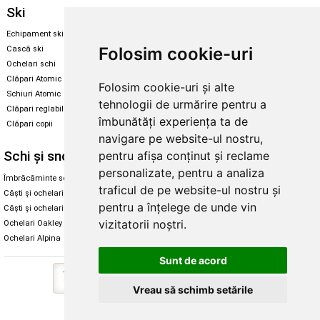
Ski
Snowboard
Echipament ski
Magazin snowboard
Folosim cookie-uri
Cască ski
Echipament snowboard
Ochelari schi
Legături Rome SDS
Clăpari Atomic
Folosim cookie-uri și alte
Skate & longboard
Schiuri Atomic
tehnologii de urmărire pentru a
Clăpari reglabili
Santa Cruz
îmbunătăți experiența ta de
Clăpari copii
Enuff Skateboards
navigare pe website-ul nostru,
Schi și snowboard
Diverse
pentru afișa conținut și reclame
personalizate, pentru a analiza
Îmbrăcăminte schi și snowboard
Cum aleg rolele
traficul de pe website-ul nostru și
Căști și ochelari de iarnă
Cum aleg ochelarii
pentru a înțelege de unde vin
Căști și ochelari Alpina
Ochelari de soare Oakley
vizitatorii noștri.
Ochelari Oakley
Ochelari de soare Alpina
Ochelari Alpina
Intretinere manusi
Sunt de acord
Vreau să schimb setările
Copyright © 2026 Skates.ro | SC Zmart Skating SRL