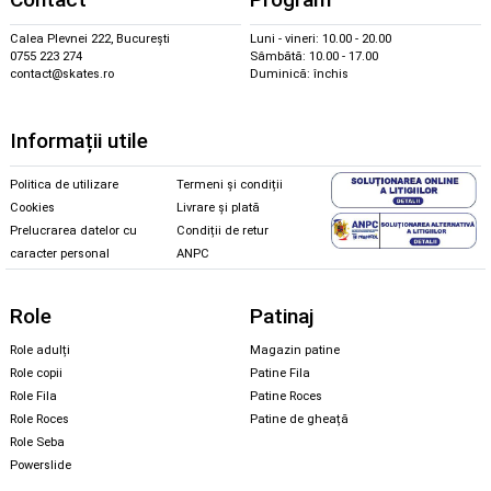
Calea Plevnei 222, București
Luni - vineri: 10.00 - 20.00
0755 223 274
Sâmbătă: 10.00 - 17.00
contact@skates.ro
Duminică: închis
Informații utile
Politica de utilizare
Termeni și condiții
Cookies
Livrare și plată
Prelucrarea datelor cu
Condiții de retur
caracter personal
ANPC
Role
Patinaj
Role adulți
Magazin patine
Role copii
Patine Fila
Role Fila
Patine Roces
Role Roces
Patine de gheață
Role Seba
Powerslide