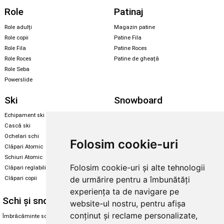
Role
Patinaj
Role adulți
Magazin patine
Role copii
Patine Fila
Role Fila
Patine Roces
Role Roces
Patine de gheață
Role Seba
Powerslide
Ski
Snowboard
Echipament ski
Magazin snowboard
Cască ski
Echipament snowboard
Ochelari schi
Legături Rome SDS
Folosim cookie-uri
Clăpari Atomic
Skate & longboard
Schiuri Atomic
Folosim cookie-uri și alte tehnologii
Clăpari reglabili
Santa Cruz
de urmărire pentru a îmbunătăți
Clăpari copii
Enuff Skateboards
experiența ta de navigare pe
Schi și snowboard
Diverse
website-ul nostru, pentru afișa
conținut și reclame personalizate,
Îmbrăcăminte schi și snowboard
Cum aleg rolele