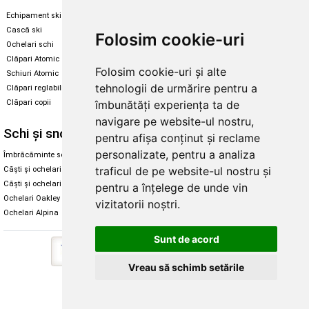
Echipament ski
Magazin snowboard
Cască ski
Echipament snowboard
Folosim cookie-uri
Ochelari schi
Legături Rome SDS
Clăpari Atomic
Skate & longboard
Folosim cookie-uri și alte
Schiuri Atomic
tehnologii de urmărire pentru a
Clăpari reglabili
Santa Cruz
Clăpari copii
îmbunătăți experiența ta de
Enuff Skateboards
navigare pe website-ul nostru,
Schi și snowboard
Diverse
pentru afișa conținut și reclame
personalizate, pentru a analiza
Îmbrăcăminte schi și snowboard
Cum aleg rolele
traficul de pe website-ul nostru și
Căști și ochelari de iarnă
Cum aleg ochelarii
Căști și ochelari Alpina
Ochelari de soare Oakley
pentru a înțelege de unde vin
Ochelari Oakley
Ochelari de soare Alpina
vizitatorii noștri.
Ochelari Alpina
Intretinere manusi
Sunt de acord
Vreau să schimb setările
Copyright © 2026 Skates.ro | SC Zmart Skating SRL