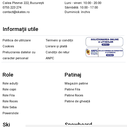
Calea Plevnei 222, București
Luni - vineri: 10.00 - 20.00
0755 223 274
Sâmbătă: 10.00 - 17.00
contact@skates.ro
Duminică: închis
Informații utile
Politica de utilizare
Termeni și condiții
Cookies
Livrare și plată
Prelucrarea datelor cu
Condiții de retur
caracter personal
ANPC
Role
Patinaj
Role adulți
Magazin patine
Role copii
Patine Fila
Role Fila
Patine Roces
Role Roces
Patine de gheață
Role Seba
Powerslide
Ski
Snowboard