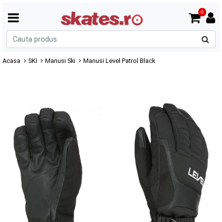
0
C
p
Acasa
SKI
Manusi Ski
Manusi Level Patrol Black