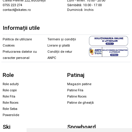
Calea Plevnei 222, București
Luni - vineri: 10.00 - 20.00
0755 223 274
Sâmbătă: 10.00 - 17.00
contact@skates.ro
Duminică: închis
Informații utile
Politica de utilizare
Termeni și condiții
Cookies
Livrare și plată
Prelucrarea datelor cu
Condiții de retur
caracter personal
ANPC
Role
Patinaj
Role adulți
Magazin patine
Role copii
Patine Fila
Role Fila
Patine Roces
Role Roces
Patine de gheață
Role Seba
Powerslide
Ski
Snowboard