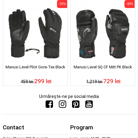
-35%
-40%
Manusi Level Pilot Gore-Tex Black
Manusi Level SQ CF Mitt PK Black
299 lei
729 lei
459 lei
1,219 lei
Urmărește-ne pe social media
Contact
Program