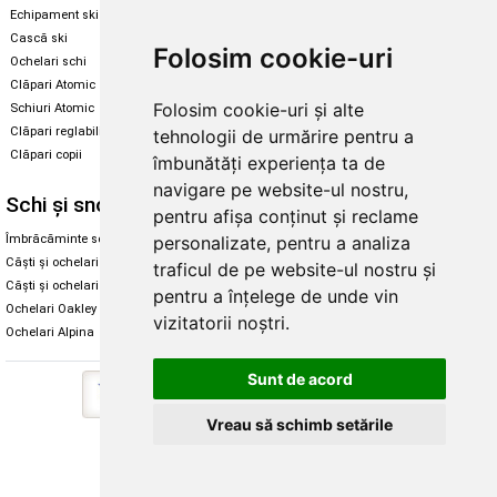
Echipament ski
Magazin snowboard
Cască ski
Echipament snowboard
Folosim cookie-uri
Ochelari schi
Legături Rome SDS
Clăpari Atomic
Skate & longboard
Folosim cookie-uri și alte
Schiuri Atomic
Clăpari reglabili
tehnologii de urmărire pentru a
Santa Cruz
Clăpari copii
îmbunătăți experiența ta de
Enuff Skateboards
navigare pe website-ul nostru,
Schi și snowboard
Diverse
pentru afișa conținut și reclame
Îmbrăcăminte schi și snowboard
Cum aleg rolele
personalizate, pentru a analiza
Căști și ochelari de iarnă
Cum aleg ochelarii
traficul de pe website-ul nostru și
Căști și ochelari Alpina
Ochelari de soare Oakley
pentru a înțelege de unde vin
Ochelari Oakley
Ochelari de soare Alpina
vizitatorii noștri.
Ochelari Alpina
Intretinere manusi
Sunt de acord
Vreau să schimb setările
Copyright © 2026 Skates.ro | SC Zmart Skating SRL