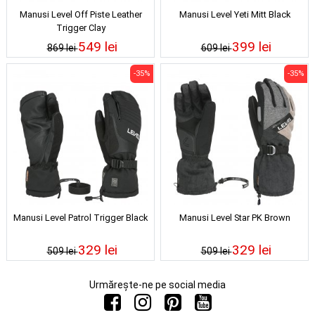
Manusi Level Off Piste Leather
Manusi Level Yeti Mitt Black
Trigger Clay
549 lei
399 lei
869 lei
609 lei
-35%
-35%
Manusi Level Patrol Trigger Black
Manusi Level Star PK Brown
329 lei
329 lei
509 lei
509 lei
Urmărește-ne pe social media