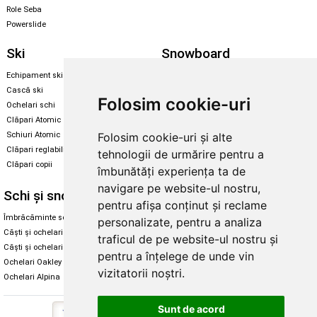
Role Seba
Powerslide
Ski
Snowboard
Echipament ski
Magazin snowboard
Cască ski
Echipament snowboard
Folosim cookie-uri
Ochelari schi
Legături Rome SDS
Clăpari Atomic
Skate & longboard
Schiuri Atomic
Folosim cookie-uri și alte
Clăpari reglabili
tehnologii de urmărire pentru a
Santa Cruz
Clăpari copii
îmbunătăți experiența ta de
Enuff Skateboards
navigare pe website-ul nostru,
Schi și snowboard
Diverse
pentru afișa conținut și reclame
Îmbrăcăminte schi și snowboard
Cum aleg rolele
personalizate, pentru a analiza
Căști și ochelari de iarnă
Cum aleg ochelarii
traficul de pe website-ul nostru și
Căști și ochelari Alpina
Ochelari de soare Oakley
pentru a înțelege de unde vin
Ochelari Oakley
Ochelari de soare Alpina
vizitatorii noștri.
Ochelari Alpina
Intretinere manusi
Sunt de acord