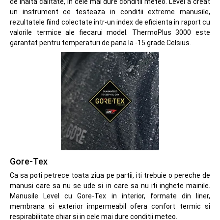
de inalta calitate, in cele mai dure conditii meteo. Level a creat
un instrument ce testeaza in conditii extreme manusile,
rezultatele fiind colectate intr-un index de eficienta in raport cu
valorile termice ale fiecarui model. ThermoPlus 3000 este
garantat pentru temperaturi de pana la -15 grade Celsius.
Gore-Tex
Ca sa poti petrece toata ziua pe partii, iti trebuie o pereche de
manusi care sa nu se ude si in care sa nu iti inghete mainile.
Manusile Level cu Gore-Tex in interior, formate din liner,
membrana si exterior impermeabil ofera confort termic si
respirabilitate chiar si in cele mai dure conditii meteo.