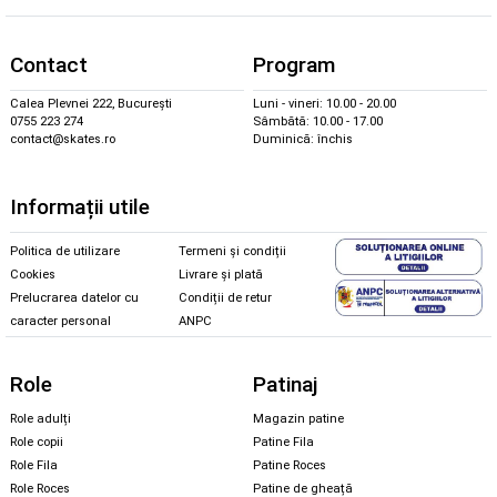
Contact
Program
Calea Plevnei 222, București
Luni - vineri: 10.00 - 20.00
0755 223 274
Sâmbătă: 10.00 - 17.00
contact@skates.ro
Duminică: închis
Informații utile
Politica de utilizare
Termeni și condiții
Cookies
Livrare și plată
Prelucrarea datelor cu
Condiții de retur
caracter personal
ANPC
Role
Patinaj
Role adulți
Magazin patine
Role copii
Patine Fila
Role Fila
Patine Roces
Role Roces
Patine de gheață