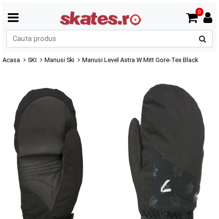
0
C
p
Acasa
SKI
Manusi Ski
Manusi Level Astra W Mitt Gore-Tex Black