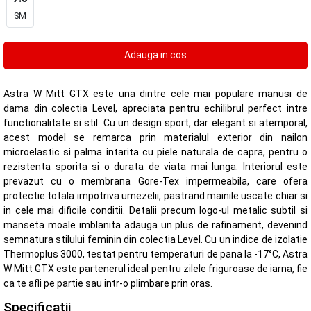
SM
Astra W Mitt GTX este una dintre cele mai populare manusi de
dama din colectia Level, apreciata pentru echilibrul perfect intre
functionalitate si stil. Cu un design sport, dar elegant si atemporal,
acest model se remarca prin materialul exterior din nailon
microelastic si palma intarita cu piele naturala de capra, pentru o
rezistenta sporita si o durata de viata mai lunga. Interiorul este
prevazut cu o membrana Gore-Tex impermeabila, care ofera
protectie totala impotriva umezelii, pastrand mainile uscate chiar si
in cele mai dificile conditii. Detalii precum logo-ul metalic subtil si
manseta moale imblanita adauga un plus de rafinament, devenind
semnatura stilului feminin din colectia Level. Cu un indice de izolatie
Thermoplus 3000, testat pentru temperaturi de pana la -17°C, Astra
W Mitt GTX este partenerul ideal pentru zilele friguroase de iarna, fie
ca te afli pe partie sau intr-o plimbare prin oras.
Specificatii