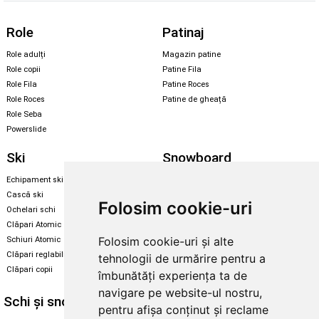
Role
Patinaj
Role adulți
Magazin patine
Role copii
Patine Fila
Role Fila
Patine Roces
Role Roces
Patine de gheață
Role Seba
Powerslide
Ski
Snowboard
Echipament ski
Magazin snowboard
Cască ski
Echipament snowboard
Folosim cookie-uri
Ochelari schi
Legături Rome SDS
Clăpari Atomic
Skate & longboard
Folosim cookie-uri și alte
Schiuri Atomic
Clăpari reglabili
tehnologii de urmărire pentru a
Santa Cruz
Clăpari copii
îmbunătăți experiența ta de
Enuff Skateboards
navigare pe website-ul nostru,
Schi și snowboard
Diverse
pentru afișa conținut și reclame