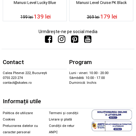
Manusi Level Lucky Blue
Manusi Level Cruise PK Black
139 lei
179 lei
199 lei
369 lei
Urmărește-ne pe social media
Contact
Program
Calea Plevnei 222, București
Luni - vineri: 10.00 - 20.00
0755 223 274
Sâmbătă: 10.00 - 17.00
contact@skates.ro
Duminică: închis
Informații utile
Politica de utilizare
Termeni și condiții
Cookies
Livrare și plată
Prelucrarea datelor cu
Condiții de retur
caracter personal
ANPC