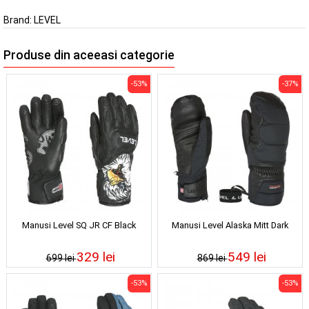
Brand:
LEVEL
Produse din aceeasi categorie
-53%
-37%
Manusi Level SQ JR CF Black
Manusi Level Alaska Mitt Dark
329 lei
549 lei
699 lei
869 lei
-53%
-53%