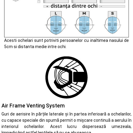
Acesti ochelari sunt potriviti persoanelor cu inaltimea nasului de
5cm si distanta medie intre ochi.
Air Frame Venting System
Guri de aerisire în părțile laterale și în partea inferioară a ochelarilor,
cu capace speciale din spumă permit o mișcare continuă a aerului în
interiorul ochelarilor. Acest lucru dispersează umezeala,
împiedicând astfel lentilele să nu se abureasca.