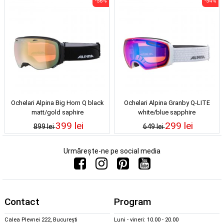
-56%
-54%
Ochelari Alpina Big Horn Q black
Ochelari Alpina Granby Q-LITE
matt/gold saphire
white/blue sapphire
399 lei
299 lei
899 lei
649 lei
Urmărește-ne pe social media
Contact
Program
Calea Plevnei 222, București
Luni - vineri: 10.00 - 20.00