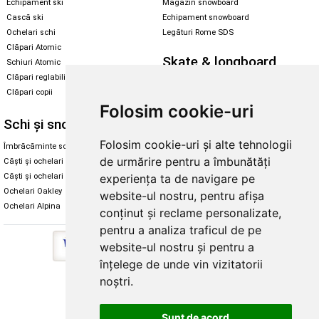
Echipament ski
Magazin snowboard
Cască ski
Echipament snowboard
Ochelari schi
Legături Rome SDS
Clăpari Atomic
Skate & longboard
Schiuri Atomic
Clăpari reglabili
Santa Cruz
Clăpari copii
Enuff Skateboards
Folosim cookie-uri
Schi și snowboard
Diverse
Folosim cookie-uri și alte tehnologii
Îmbrăcăminte schi și snowboard
Cum aleg rolele
de urmărire pentru a îmbunătăți
Căști și ochelari de iarnă
Cum aleg ochelarii
Căști și ochelari Alpina
Ochelari de soare Oakley
experiența ta de navigare pe
Ochelari Oakley
Ochelari de soare Alpina
website-ul nostru, pentru afișa
Ochelari Alpina
Intretinere manusi
conținut și reclame personalizate,
pentru a analiza traficul de pe
website-ul nostru și pentru a
înțelege de unde vin vizitatorii
noștri.
Copyright © 2026 Skates.ro | SC Zmart Skating SRL
Sunt de acord