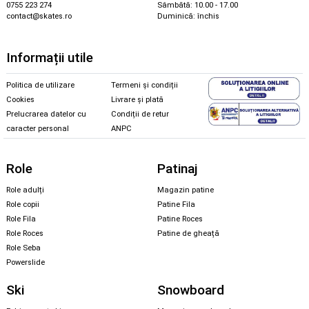
0755 223 274
Sâmbătă: 10.00 - 17.00
contact@skates.ro
Duminică: închis
Informații utile
Politica de utilizare
Termeni și condiții
Cookies
Livrare și plată
Prelucrarea datelor cu
Condiții de retur
caracter personal
ANPC
Role
Patinaj
Role adulți
Magazin patine
Role copii
Patine Fila
Role Fila
Patine Roces
Role Roces
Patine de gheață
Role Seba
Powerslide
Ski
Snowboard