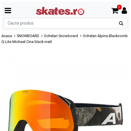
0
C
p
Acasa
SNOWBOARD
Ochelari Snowboard
Ochelari Alpina Blackcomb
Q-Lite Michael Cina black matt