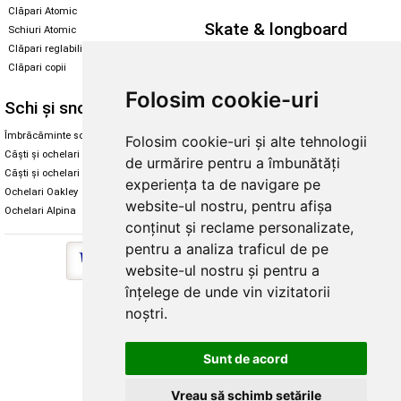
Clăpari Atomic
Skate & longboard
Schiuri Atomic
Clăpari reglabili
Santa Cruz
Clăpari copii
Enuff Skateboards
Folosim cookie-uri
Schi și snowboard
Diverse
Îmbrăcăminte schi și snowboard
Cum aleg rolele
Folosim cookie-uri și alte tehnologii
Căști și ochelari de iarnă
Cum aleg ochelarii
de urmărire pentru a îmbunătăți
Căști și ochelari Alpina
Ochelari de soare Oakley
experiența ta de navigare pe
Ochelari Oakley
Ochelari de soare Alpina
website-ul nostru, pentru afișa
Ochelari Alpina
Intretinere manusi
conținut și reclame personalizate,
pentru a analiza traficul de pe
website-ul nostru și pentru a
înțelege de unde vin vizitatorii
Copyright © 2026 Skates.ro | SC Zmart Skating SRL
noștri.
Sunt de acord
Vreau să schimb setările