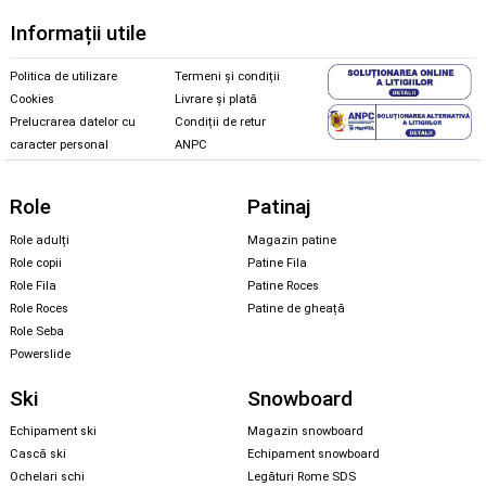
Informații utile
Politica de utilizare
Termeni și condiții
Cookies
Livrare și plată
Prelucrarea datelor cu
Condiții de retur
caracter personal
ANPC
Role
Patinaj
Role adulți
Magazin patine
Role copii
Patine Fila
Role Fila
Patine Roces
Role Roces
Patine de gheață
Role Seba
Powerslide
Ski
Snowboard
Echipament ski
Magazin snowboard
Cască ski
Echipament snowboard
Ochelari schi
Legături Rome SDS