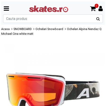
0
C
p
Acasa
SNOWBOARD
Ochelari Snowboard
Ochelari Alpina Nendaz Q
Michael Cina white matt