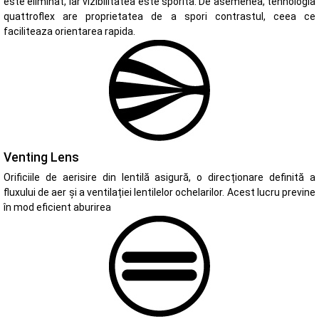
este eliminat, iar vizibilitatea este sporita. De asemenea, tehnologia
quattroflex are proprietatea de a spori contrastul, ceea ce
faciliteaza orientarea rapida.
Venting Lens
Orificiile de aerisire din lentilă asigură, o direcționare definită a
fluxului de aer și a ventilației lentilelor ochelarilor. Acest lucru previne
în mod eficient aburirea