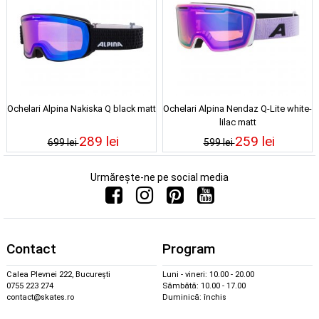
Ochelari Alpina Nakiska Q black matt
Ochelari Alpina Nendaz Q-Lite white-
lilac matt
289 lei
259 lei
699 lei
599 lei
Urmărește-ne pe social media
Contact
Program
Calea Plevnei 222, București
Luni - vineri: 10.00 - 20.00
0755 223 274
Sâmbătă: 10.00 - 17.00
contact@skates.ro
Duminică: închis