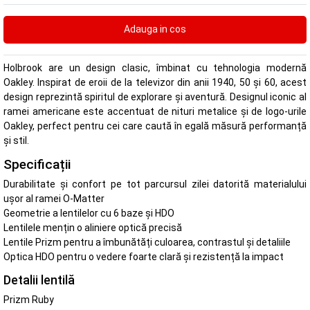
Holbrook are un design clasic, îmbinat cu tehnologia modernă
Oakley. Inspirat de eroii de la televizor din anii 1940, 50 și 60, acest
design reprezintă spiritul de explorare și aventură. Designul iconic al
ramei americane este accentuat de nituri metalice și de logo-urile
Oakley, perfect pentru cei care caută în egală măsură performanță
și stil.
Specificații
Durabilitate și confort pe tot parcursul zilei datorită materialului
ușor al ramei O-Matter
Geometrie a lentilelor cu 6 baze și HDO
Lentilele mențin o aliniere optică precisă
Lentile Prizm pentru a îmbunătăți culoarea, contrastul și detaliile
Optica HDO pentru o vedere foarte clară și rezistență la impact
Detalii lentilă
Prizm Ruby