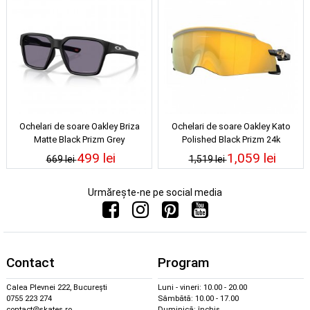
Ochelari de soare Oakley Briza
Ochelari de soare Oakley Kato
Matte Black Prizm Grey
Polished Black Prizm 24k
499 lei
1,059 lei
669 lei
1,519 lei
Urmărește-ne pe social media
Contact
Program
Calea Plevnei 222, București
Luni - vineri: 10.00 - 20.00
0755 223 274
Sâmbătă: 10.00 - 17.00
contact@skates.ro
Duminică: închis