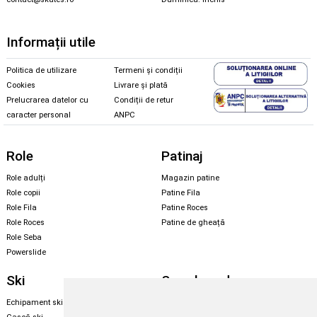
Informații utile
Politica de utilizare
Termeni și condiții
Cookies
Livrare și plată
Prelucrarea datelor cu
Condiții de retur
caracter personal
ANPC
Role
Patinaj
Role adulți
Magazin patine
Role copii
Patine Fila
Role Fila
Patine Roces
Role Roces
Patine de gheață
Role Seba
Powerslide
Ski
Snowboard
Echipament ski
Magazin snowboard