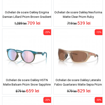
Ochelari de soare Oakley Enigma
Ochelari de soare Oakley Neoforma
Damian Lillard Prizm Brown Gradient
Matte Clear Prizm Ruby
709 lei
539 lei
1,089 lei
719 lei
-25%
-15%
Ochelari de soare Oakley HSTN
Ochelari de soare Oakley Lateralis
Matte Balsam Prizm Snow Sapphire
Fabio Quartararo Matte Sepia Prizm
Tungsten
659 lei
829 lei
879 lei
979 lei
-25%
-30%